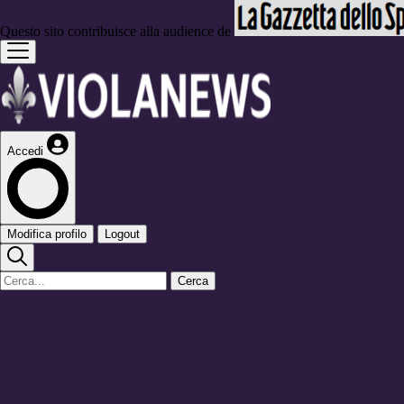
Questo sito contribuisce alla audience de
Accedi
Modifica profilo
Logout
Cerca