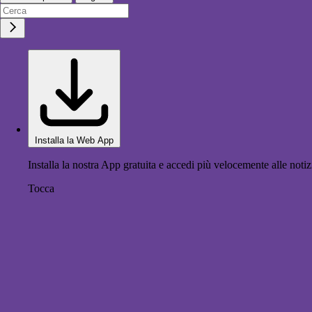
Installa la Web App
Installa la nostra App gratuita e accedi più velocemente alle notiz
Tocca