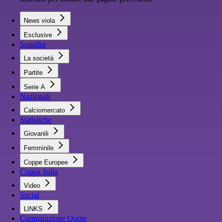
News viola
Esclusive
Squadra
La società
Partite
Serie A
Nazionali
Calciomercato
Statistiche
Giovanili
Femminile
Coppe Europee
Coppa Italia
Video
Social
LINKS
Comparazione Quote