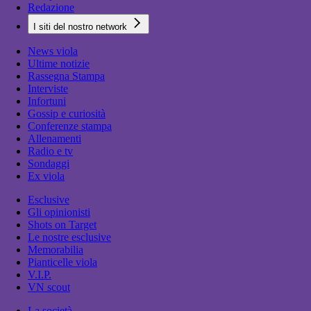
Redazione
I siti del nostro network
News viola
Ultime notizie
Rassegna Stampa
Interviste
Infortuni
Gossip e curiosità
Conferenze stampa
Allenamenti
Radio e tv
Sondaggi
Ex viola
Esclusive
Gli opinionisti
Shots on Target
Le nostre esclusive
Memorabilia
Pianticelle viola
V.I.P.
VN scout
La società