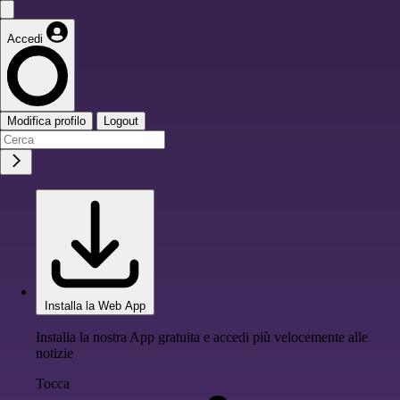
Accedi
Modifica profilo
Logout
Installa la Web App
Installa la nostra App gratuita e accedi più velocemente alle
notizie
Tocca