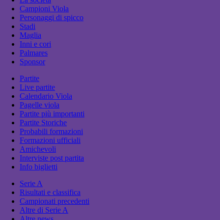
Campioni Viola
Personaggi di spicco
Stadi
Maglia
Inni e cori
Palmares
Sponsor
Partite
Live partite
Calendario Viola
Pagelle viola
Partite più importanti
Partite Storiche
Probabili formazioni
Formazioni ufficiali
Amichevoli
Interviste post partita
Info biglietti
Serie A
Risultati e classifica
Campionati precedenti
Altre di Serie A
Altre news