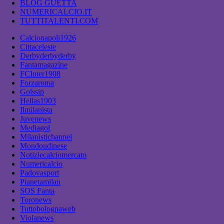
BLOG GUETTA
NUMERICALCIO.IT
TUTTITALENTI.COM
Calcionapoli1926
Cittaceleste
Derbyderbyderby
Fantamagazine
FCInter1908
Forzaroma
Golssip
Hellas1903
Ilmilanista
Juvenews
Mediagol
Milanistichannel
Mondoudinese
Notiziecalciomercato
Numericalcio
Padovasport
Pianetamilan
SOS Fanta
Toronews
Tuttobolognaweb
Violanews