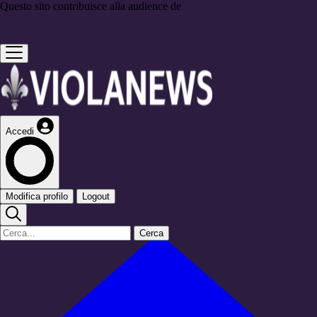
Questo sito contribuisce alla audience de
Accedi
Modifica profilo
Logout
Cerca