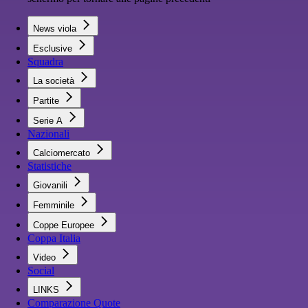
News viola
Esclusive
Squadra
La società
Partite
Serie A
Nazionali
Calciomercato
Statistiche
Giovanili
Femminile
Coppe Europee
Coppa Italia
Video
Social
LINKS
Comparazione Quote