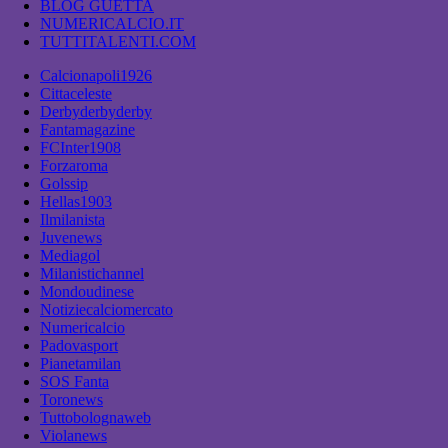
BLOG GUETTA
NUMERICALCIO.IT
TUTTITALENTI.COM
Calcionapoli1926
Cittaceleste
Derbyderbyderby
Fantamagazine
FCInter1908
Forzaroma
Golssip
Hellas1903
Ilmilanista
Juvenews
Mediagol
Milanistichannel
Mondoudinese
Notiziecalciomercato
Numericalcio
Padovasport
Pianetamilan
SOS Fanta
Toronews
Tuttobolognaweb
Violanews