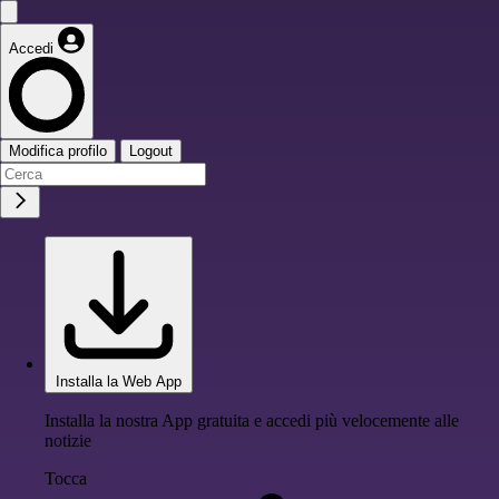
Accedi
Modifica profilo
Logout
Installa la Web App
Installa la nostra App gratuita e accedi più velocemente alle
notizie
Tocca