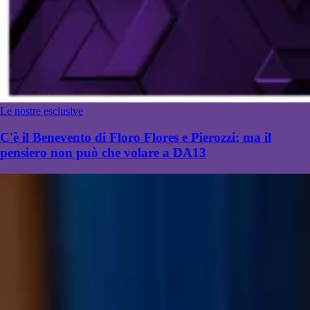
Le nostre esclusive
C'è il Benevento di Floro Flores e Pierozzi: ma il
pensiero non può che volare a DA13