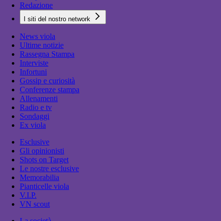
Redazione
I siti del nostro network
News viola
Ultime notizie
Rassegna Stampa
Interviste
Infortuni
Gossip e curiosità
Conferenze stampa
Allenamenti
Radio e tv
Sondaggi
Ex viola
Esclusive
Gli opinionisti
Shots on Target
Le nostre esclusive
Memorabilia
Pianticelle viola
V.I.P.
VN scout
La società