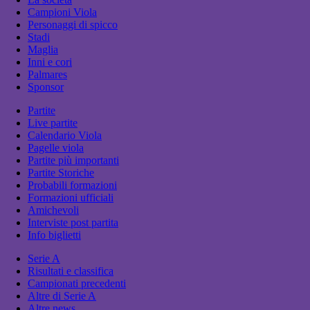
Campioni Viola
Personaggi di spicco
Stadi
Maglia
Inni e cori
Palmares
Sponsor
Partite
Live partite
Calendario Viola
Pagelle viola
Partite più importanti
Partite Storiche
Probabili formazioni
Formazioni ufficiali
Amichevoli
Interviste post partita
Info biglietti
Serie A
Risultati e classifica
Campionati precedenti
Altre di Serie A
Altre news