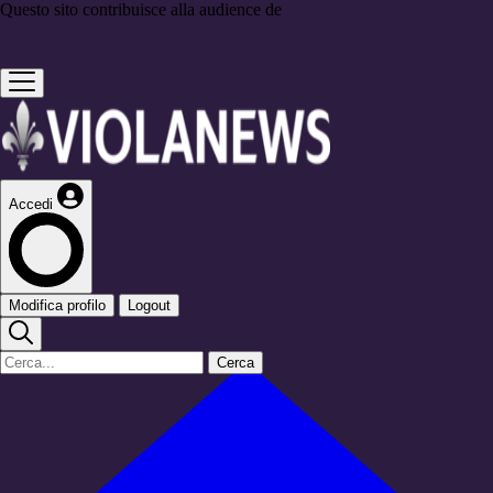
Questo sito contribuisce alla audience de
Accedi
Modifica profilo
Logout
Cerca