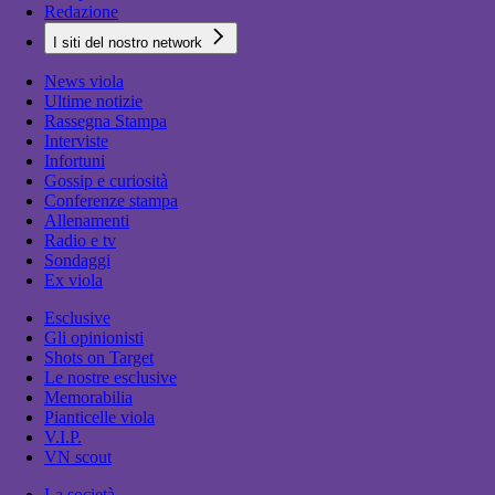
Redazione
I siti del nostro network
News viola
Ultime notizie
Rassegna Stampa
Interviste
Infortuni
Gossip e curiosità
Conferenze stampa
Allenamenti
Radio e tv
Sondaggi
Ex viola
Esclusive
Gli opinionisti
Shots on Target
Le nostre esclusive
Memorabilia
Pianticelle viola
V.I.P.
VN scout
La società