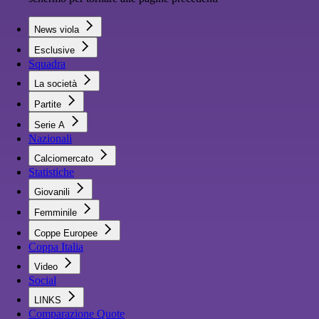
News viola
Esclusive
Squadra
La società
Partite
Serie A
Nazionali
Calciomercato
Statistiche
Giovanili
Femminile
Coppe Europee
Coppa Italia
Video
Social
LINKS
Comparazione Quote