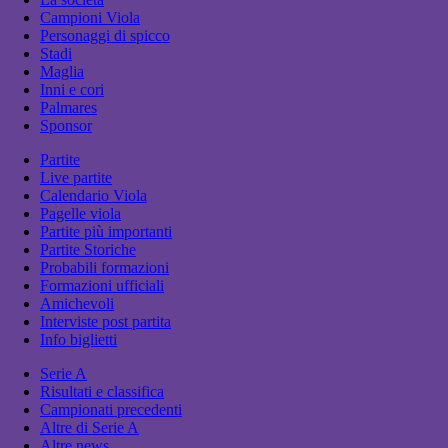
Campioni Viola
Personaggi di spicco
Stadi
Maglia
Inni e cori
Palmares
Sponsor
Partite
Live partite
Calendario Viola
Pagelle viola
Partite più importanti
Partite Storiche
Probabili formazioni
Formazioni ufficiali
Amichevoli
Interviste post partita
Info biglietti
Serie A
Risultati e classifica
Campionati precedenti
Altre di Serie A
Altre news