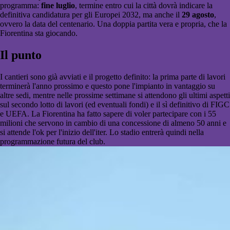
programma:
fine luglio
, termine entro cui la città dovrà indicare la
definitiva candidatura per gli Europei 2032, ma anche il
29 agosto
,
ovvero la data del centenario. Una doppia partita vera e propria, che la
Fiorentina sta giocando.
Il punto
I cantieri sono già avviati e il progetto definito: la prima parte di lavori
terminerà l'anno prossimo e questo pone l'impianto in vantaggio su
altre sedi, mentre nelle prossime settimane si attendono gli ultimi aspetti
sul secondo lotto di lavori (ed eventuali fondi) e il sì definitivo di FIGC
e UEFA. La Fiorentina ha fatto sapere di voler partecipare con i 55
milioni che servono in cambio di una concessione di almeno 50 anni e
si attende l'ok per l'inizio dell'iter. Lo stadio entrerà quindi nella
programmazione futura del club.