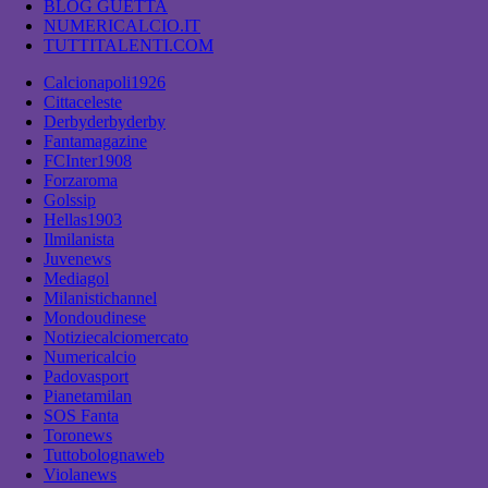
BLOG GUETTA
NUMERICALCIO.IT
TUTTITALENTI.COM
Calcionapoli1926
Cittaceleste
Derbyderbyderby
Fantamagazine
FCInter1908
Forzaroma
Golssip
Hellas1903
Ilmilanista
Juvenews
Mediagol
Milanistichannel
Mondoudinese
Notiziecalciomercato
Numericalcio
Padovasport
Pianetamilan
SOS Fanta
Toronews
Tuttobolognaweb
Violanews