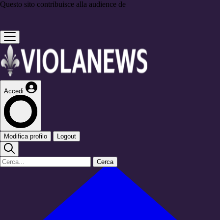
Questo sito contribuisce alla audience de
Accedi
Modifica profilo
Logout
Cerca