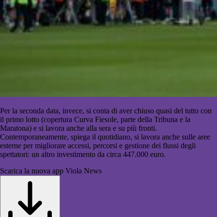
Per la seconda data, invece, si conta di aver chiuso quasi del tutto con
il primo lotto (copertura Curva Fiesole, parte della Tribuna e la
Maratona) e si lavora anche alla sera e su più fronti.
Contemporaneamente, spiega il quotidiano, si lavora anche sulle aree
esterne per migliorare accessi, percorsi e gestione dei flussi degli
spettatori: un altro investimento da circa 447.000 euro.
Scarica la nuova app Viola News