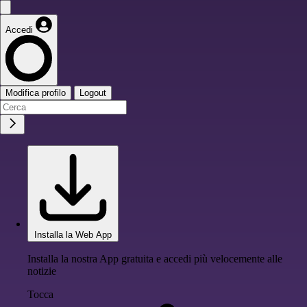
Accedi
Modifica profilo
Logout
Installa la Web App
Installa la nostra App gratuita e accedi più velocemente alle
notizie
Tocca