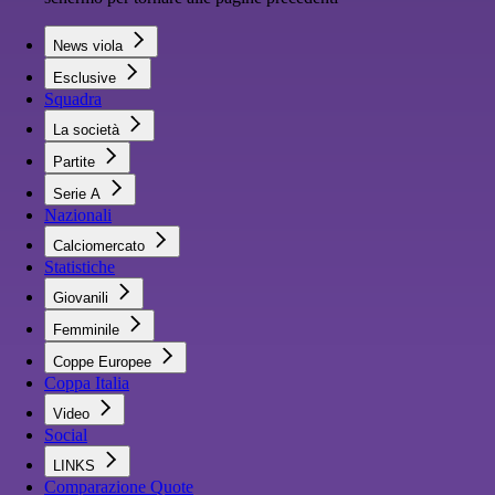
News viola
Esclusive
Squadra
La società
Partite
Serie A
Nazionali
Calciomercato
Statistiche
Giovanili
Femminile
Coppe Europee
Coppa Italia
Video
Social
LINKS
Comparazione Quote