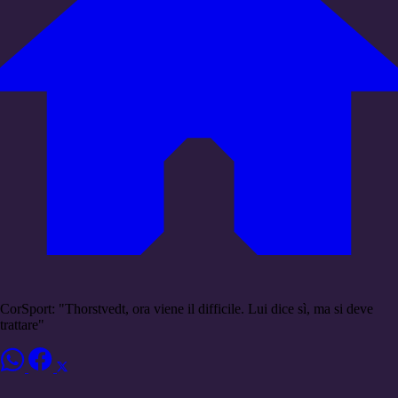
CorSport: "Thorstvedt, ora viene il difficile. Lui dice sì, ma si deve
trattare"