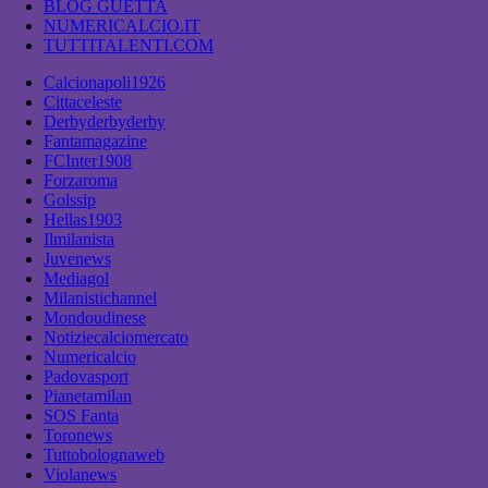
BLOG GUETTA
NUMERICALCIO.IT
TUTTITALENTI.COM
Calcionapoli1926
Cittaceleste
Derbyderbyderby
Fantamagazine
FCInter1908
Forzaroma
Golssip
Hellas1903
Ilmilanista
Juvenews
Mediagol
Milanistichannel
Mondoudinese
Notiziecalciomercato
Numericalcio
Padovasport
Pianetamilan
SOS Fanta
Toronews
Tuttobolognaweb
Violanews