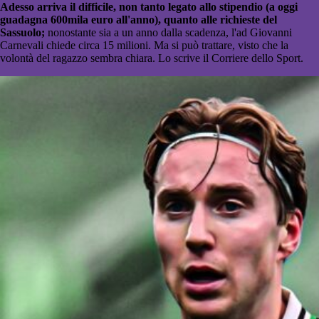
Adesso arriva il difficile, non tanto legato allo stipendio (a oggi
guadagna 600mila euro all'anno), quanto alle richieste del
Sassuolo;
nonostante sia a un anno dalla scadenza, l'ad Giovanni
Carnevali chiede circa 15 milioni. Ma si può trattare, visto che la
volontà del ragazzo sembra chiara.
Lo scrive il Corriere dello Sport.