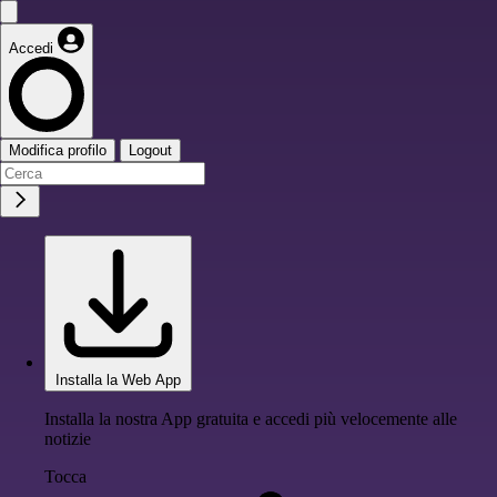
Accedi
Modifica profilo
Logout
Installa la Web App
Installa la nostra App gratuita e accedi più velocemente alle
notizie
Tocca