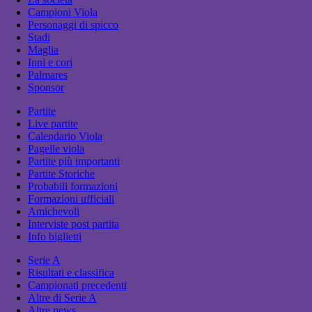
Campioni Viola
Personaggi di spicco
Stadi
Maglia
Inni e cori
Palmares
Sponsor
Partite
Live partite
Calendario Viola
Pagelle viola
Partite più importanti
Partite Storiche
Probabili formazioni
Formazioni ufficiali
Amichevoli
Interviste post partita
Info biglietti
Serie A
Risultati e classifica
Campionati precedenti
Altre di Serie A
Altre news