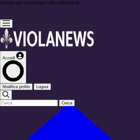
Questo sito contribuisce alla audience de
Accedi
Modifica profilo
Logout
Cerca