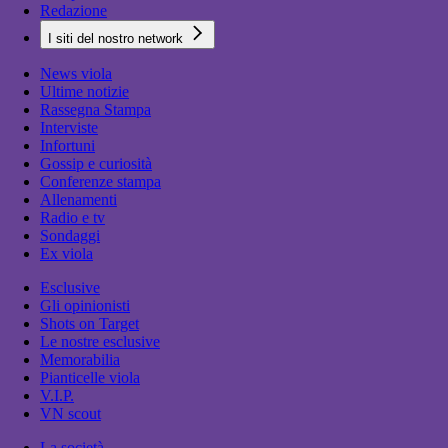
Redazione
I siti del nostro network
News viola
Ultime notizie
Rassegna Stampa
Interviste
Infortuni
Gossip e curiosità
Conferenze stampa
Allenamenti
Radio e tv
Sondaggi
Ex viola
Esclusive
Gli opinionisti
Shots on Target
Le nostre esclusive
Memorabilia
Pianticelle viola
V.I.P.
VN scout
La società