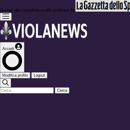
Questo sito contribuisce alla audience de
Accedi
Modifica profilo
Logout
Cerca