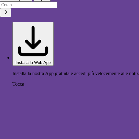
Installa la Web App
Installa la nostra App gratuita e accedi più velocemente alle notiz
Tocca