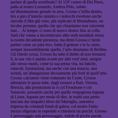
parlare di quella semifinale? Al 119’ corner di Del Piero,
palla al nostro Leonardo, Andrea Pirlo, subito
un’illuminazione geniale in area, Grosso s’infila dentro,
tiro a giro d’interno sinistro e i tedeschi rivedono anche
stavolta il film già visto, più replicato di Montalbano, un
incubo perenne, quello che qui chiamiamo non vincerete
mai...
Al tempo: ci sono di nuovo dentro fino al collo.
Sarà che vanno a incominciare altre notti mondiali senza
la nostra decadente presenza, ma dirmi Grosso è farmi
partire come un juke-box, butta il gettone e te la canto,
sempre inesorabilmente quella, l’urlo disumano di Berlino.
Gli chiedo scusa, Grosso ha tutto il diritto di non fermarsi
lì, la sua vita è andata avanti per altri vent’anni, sempre
allo stesso modo, come la sua prima vita, tra fatiche,
ostacoli, frustrazioni, ma anche con una tenacia, una
serietà, un’abnegazione decisamente più forti di quell’urlo.
Grosso calciatore viene rottamato da Conte, Grosso
allenatore le passa tutte, dagli esoneri a Bari, Verona,
Brescia, alla promozioni in A col Frosinone e col
Sassuolo, passando anche per quella vergognosa legnata
di Lione, legnata per modo di dire, in realtà una pietra
lanciata dai simpatici tifosi del Marsiglia, autentica
impresa da criminali fondi di galera, col nostro Fabio
mezzo sfigurato in ospedale a chiedersi un perché.
Grosso
è personaggio anti-personaggio, indole di poche parole,