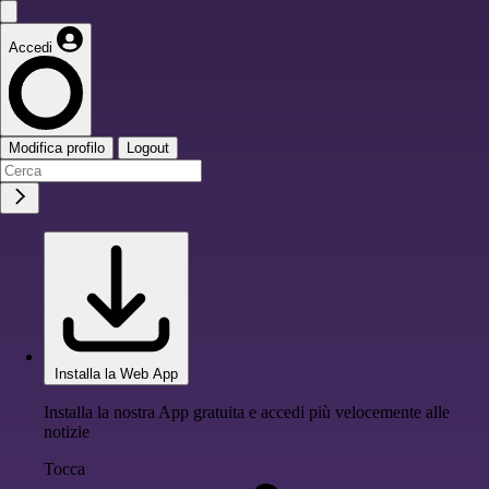
Accedi
Modifica profilo
Logout
Installa la Web App
Installa la nostra App gratuita e accedi più velocemente alle
notizie
Tocca