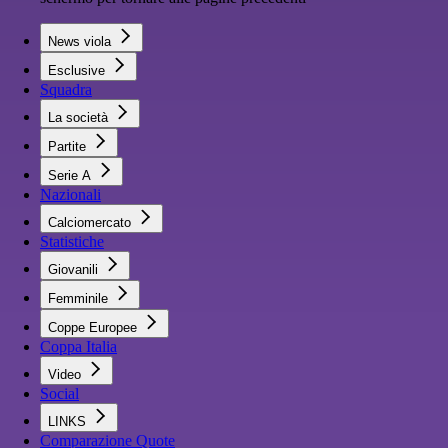
News viola
Esclusive
Squadra
La società
Partite
Serie A
Nazionali
Calciomercato
Statistiche
Giovanili
Femminile
Coppe Europee
Coppa Italia
Video
Social
LINKS
Comparazione Quote