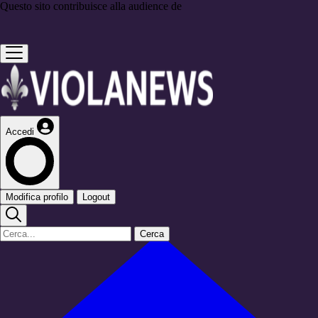
Questo sito contribuisce alla audience de
Accedi
Modifica profilo
Logout
Cerca