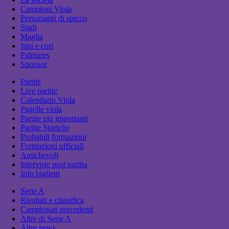
Campioni Viola
Personaggi di spicco
Stadi
Maglia
Inni e cori
Palmares
Sponsor
Partite
Live partite
Calendario Viola
Pagelle viola
Partite più importanti
Partite Storiche
Probabili formazioni
Formazioni ufficiali
Amichevoli
Interviste post partita
Info biglietti
Serie A
Risultati e classifica
Campionati precedenti
Altre di Serie A
Altre news