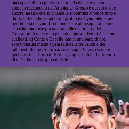
ma capace di una parola sola, quella data e mantenuta,
come lo raccontano nell’ambiente. Grosso è questo e altro
ancora, adesso che lo chiama la Fiorentina avrebbe tutto il
diritto di ben altro ritratto, un profilo da signor allenatore
per filo e per segno. Lo riconosco, è al di sopra delle mie
capacità, ma forse più ancora delle nostre nostalgie.
Grosso potrà vincere in panchina più scudetti di Ancelotti
e Allegri, di Conte e Capello, ma in una parte di noi,
sopravvissuta intatta agli assalti delle delusioni e dei
fallimenti di quest’epoca azzurro cupo, Grosso sempre
quello resterà: l’urlo di Berlino, dopo Tardelli, l’altro urlo
di un’Italia con la spina dorsale.