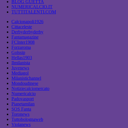
BLOG GUETTA
NUMERICALCIO.IT
TUTTITALENTI.COM
Calcionapoli1926
Cittaceleste
Derbyderbyderby
Fantamagazine
FCInter1908
Forzaroma
Golssip
Hellas1903
Ilmilanista
Juvenews
Mediagol
Milanistichannel
Mondoudinese
Notiziecalciomercato
Numericalcio
Padovasport
Pianetamilan
SOS Fanta
Toronews
Tuttobolognaweb
Violanews