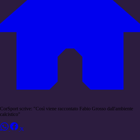
CorSport scrive: "Così viene raccontato Fabio Grosso dall'ambiente
calcistico"