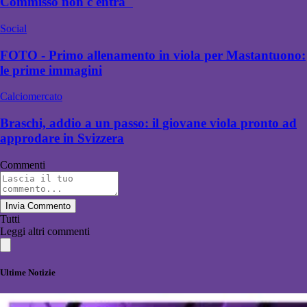
Commisso non c'entra"
Social
FOTO - Primo allenamento in viola per Mastantuono:
le prime immagini
Calciomercato
Braschi, addio a un passo: il giovane viola pronto ad
approdare in Svizzera
Commenti
Invia Commento
Tutti
Leggi altri commenti
Ultime Notizie