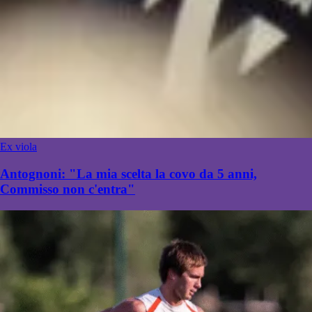
Ex viola
Antognoni: "La mia scelta la covo da 5 anni,
Commisso non c'entra"