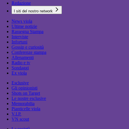
Redazione
I siti del nostro network
News viola
Ultime notizie
Rassegna Stampa
Interviste
Infortuni
Gossip e curiosità
Conferenze stampa
Allenamenti
Radio e tv
Sondaggi
Ex viola
Esclusive
Gli opinionisti
Shots on Target
Le nostre esclusive
Memorabilia
Pianticelle viola
V.I.P.
VN scout
La società