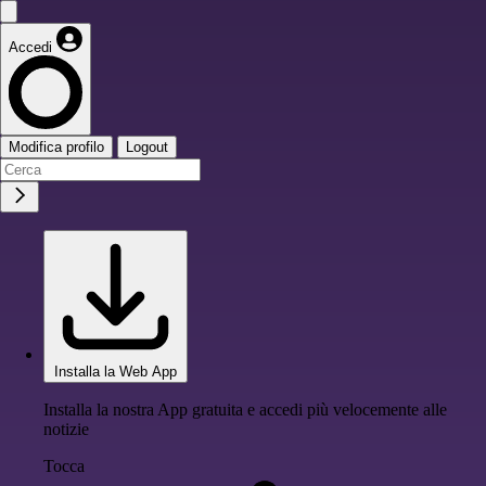
Accedi
Modifica profilo
Logout
Installa la Web App
Installa la nostra App gratuita e accedi più velocemente alle
notizie
Tocca