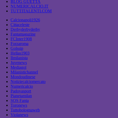
BLOG GUETTA
NUMERICALCIO.IT
TUTTITALENTI.COM
Calcionapoli1926
Cittaceleste
Derbyderbyderby
Fantamagazine
FCInter1908
Forzaroma
Golssip
Hellas1903
Ilmilanista
Juvenews
Mediagol
Milanistichannel
Mondoudinese
Notiziecalciomercato
Numericalcio
Padovasport
Pianetamilan
SOS Fanta
Toronews
Tuttobolognaweb
Violanews