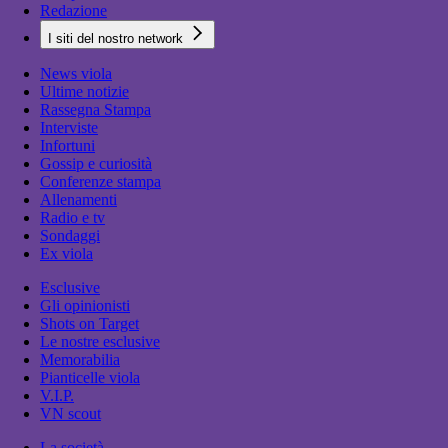
Redazione
I siti del nostro network
News viola
Ultime notizie
Rassegna Stampa
Interviste
Infortuni
Gossip e curiosità
Conferenze stampa
Allenamenti
Radio e tv
Sondaggi
Ex viola
Esclusive
Gli opinionisti
Shots on Target
Le nostre esclusive
Memorabilia
Pianticelle viola
V.I.P.
VN scout
La società