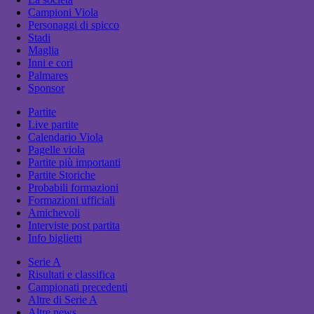
Campioni Viola
Personaggi di spicco
Stadi
Maglia
Inni e cori
Palmares
Sponsor
Partite
Live partite
Calendario Viola
Pagelle viola
Partite più importanti
Partite Storiche
Probabili formazioni
Formazioni ufficiali
Amichevoli
Interviste post partita
Info biglietti
Serie A
Risultati e classifica
Campionati precedenti
Altre di Serie A
Altre news