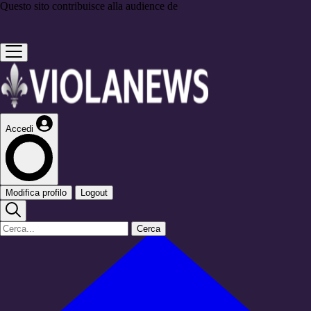
Questo sito contribuisce alla audience de
Accedi
Modifica profilo
Logout
Cerca