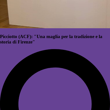
Picciotto (ACF): "Una maglia per la tradizione e la
storia di Firenze"