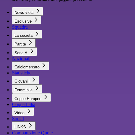
News viola
Esclusive
Squadra
La società
Partite
Serie A
Nazionali
Calciomercato
Statistiche
Giovanili
Femminile
Coppe Europee
Coppa Italia
Video
Social
LINKS
Comparazione Quote