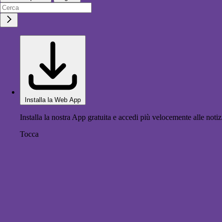
Installa la Web App
Installa la nostra App gratuita e accedi più velocemente alle notiz
Tocca