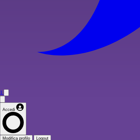
1
Accedi
Modifica profilo
Logout