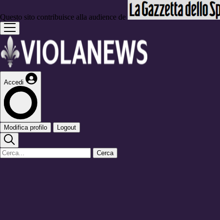
Questo sito contribuisce alla audience de
Accedi
Modifica profilo
Logout
Cerca