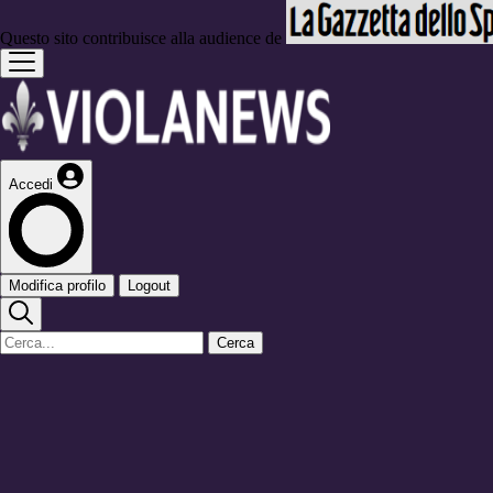
Questo sito contribuisce alla audience de
Accedi
Modifica profilo
Logout
Cerca