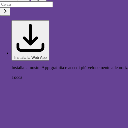
Installa la Web App
Installa la nostra App gratuita e accedi più velocemente alle notiz
Tocca