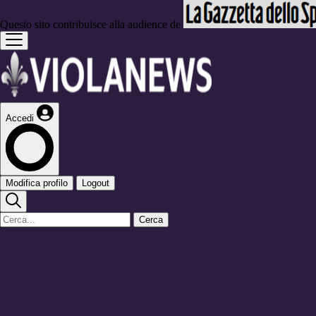
Questo sito contribuisce alla audience de
Accedi
Modifica profilo
Logout
Cerca