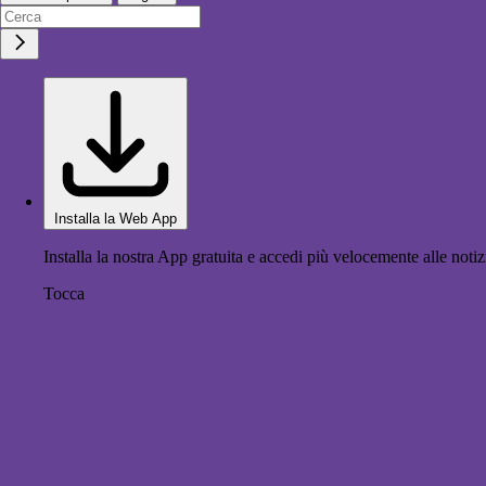
Installa la Web App
Installa la nostra App gratuita e accedi più velocemente alle notiz
Tocca