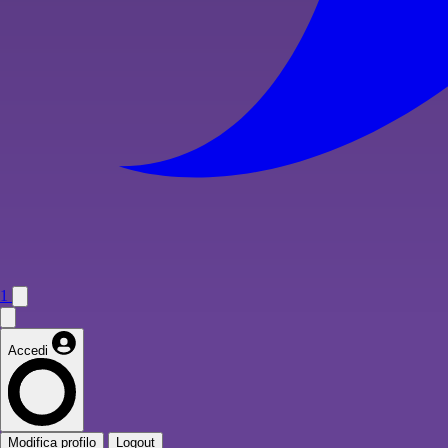
1
Accedi
Modifica profilo
Logout