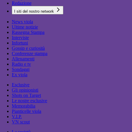
Redazione
I siti del nostro network
News viola
Ultime notizie
Rassegna Stampa
Interviste
Infortuni
Gossip e curiosità
Conferenze stampa
Allenamenti
Radio e tv
Sondaggi
Ex viola
Esclusive
Gli opinionisti
Shots on Target
Le nostre esclusive
Memorabilia
Pianticelle viola
V.I.P.
VN scout
La società