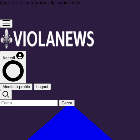
Questo sito contribuisce alla audience de
Accedi
Modifica profilo
Logout
Cerca