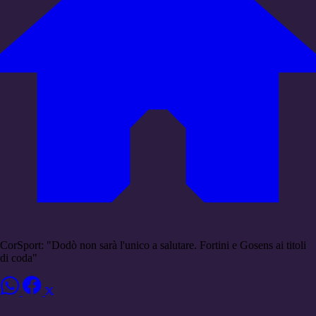
CorSport: "Dodò non sarà l'unico a salutare. Fortini e Gosens ai titoli
di coda"