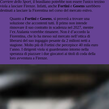
Corriere dello Sport,
il brasiliano potrebbe non essere l'unico terzino
viola a lasciare Firenze. Infatti, anche
Fortini
e
Gosens
sarebbero
destinati a lasciare la Fiorentina nel corso del mercato estivo.
Quanto a
Fortini
e
Gosens
, si proverà a trovare una
soluzione che accontenti tutti. Il primo non intende
rinnovare il suo contratto in scadenza nel 2027, mentre
l’ex Atalanta vorrebbe rimanere. Non è d’accordo la
Fiorentina, che lo ha messo sul mercato nell’ottica di
liberarsi del suo ingaggio pesante da 2 milioni netti a
stagione. Molto più di Fortini che percepisce 40 mila euro
l’anno. I dirigenti viola si guarderanno intorno nella
speranza di piazzare i due giocatori ai titoli di coda della
loro avventura a Firenze.