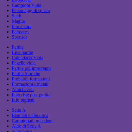
Campioni Viola
Personaggi di spicco
Stadi
Maglia
Inni e cori
Palmares
Sponsor
Partite
Live partite
Calendario Viola
Pagelle viola
Partite più importanti
Partite Storiche
Probabili formazioni
Formazioni ufficiali
Amichevoli
Interviste post partita
Info biglietti
Serie A
Risultati e classifica
Campionati precedenti
Altre di Serie A
Altre news