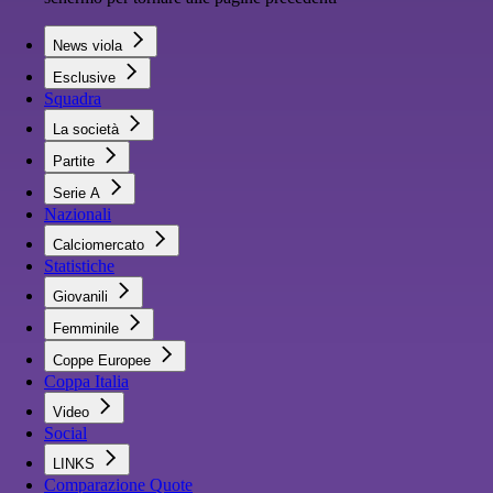
News viola
Esclusive
Squadra
La società
Partite
Serie A
Nazionali
Calciomercato
Statistiche
Giovanili
Femminile
Coppe Europee
Coppa Italia
Video
Social
LINKS
Comparazione Quote