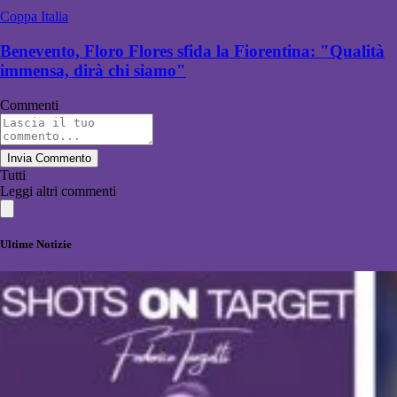
Coppa Italia
Benevento, Floro Flores sfida la Fiorentina: "Qualità
immensa, dirà chi siamo"
Commenti
Invia Commento
Tutti
Leggi altri commenti
Ultime Notizie