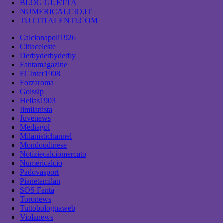
BLOG GUETTA
NUMERICALCIO.IT
TUTTITALENTI.COM
Calcionapoli1926
Cittaceleste
Derbyderbyderby
Fantamagazine
FCInter1908
Forzaroma
Golssip
Hellas1903
Ilmilanista
Juvenews
Mediagol
Milanistichannel
Mondoudinese
Notiziecalciomercato
Numericalcio
Padovasport
Pianetamilan
SOS Fanta
Toronews
Tuttobolognaweb
Violanews