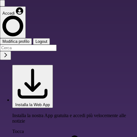
Accedi
Modifica profilo
Logout
Installa la Web App
Installa la nostra App gratuita e accedi più velocemente alle
notizie
Tocca