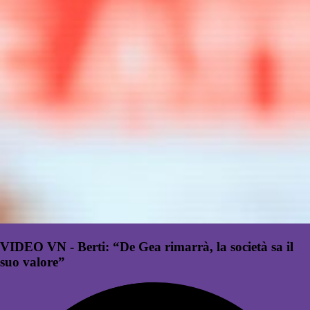
VIDEO VN - Berti: “De Gea rimarrà, la società sa il
suo valore”