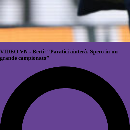
VIDEO VN - Berti: “Paratici aiuterà. Spero in un
grande campionato”