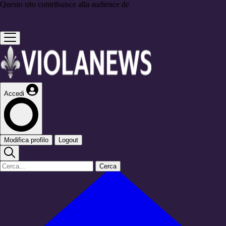
Questo sito contribuisce alla audience de
Accedi
Modifica profilo
Logout
Cerca