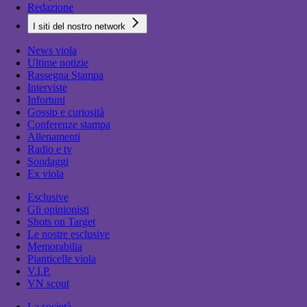
Redazione
I siti del nostro network
News viola
Ultime notizie
Rassegna Stampa
Interviste
Infortuni
Gossip e curiosità
Conferenze stampa
Allenamenti
Radio e tv
Sondaggi
Ex viola
Esclusive
Gli opinionisti
Shots on Target
Le nostre esclusive
Memorabilia
Pianticelle viola
V.I.P.
VN scout
La società