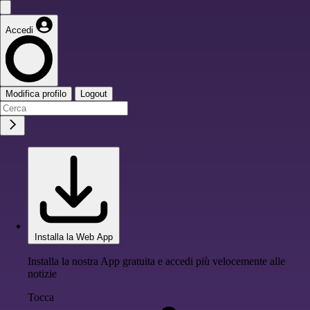
Accedi
Modifica profilo
Logout
Installa la Web App
Installa la nostra App gratuita e accedi più velocemente alle
notizie
Tocca