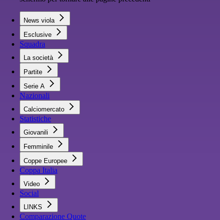
News viola
Esclusive
Squadra
La società
Partite
Serie A
Nazionali
Calciomercato
Statistiche
Giovanili
Femminile
Coppe Europee
Coppa Italia
Video
Social
LINKS
Comparazione Quote