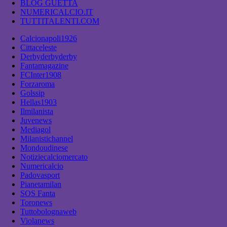
BLOG GUETTA
NUMERICALCIO.IT
TUTTITALENTI.COM
Calcionapoli1926
Cittaceleste
Derbyderbyderby
Fantamagazine
FCInter1908
Forzaroma
Golssip
Hellas1903
Ilmilanista
Juvenews
Mediagol
Milanistichannel
Mondoudinese
Notiziecalciomercato
Numericalcio
Padovasport
Pianetamilan
SOS Fanta
Toronews
Tuttobolognaweb
Violanews