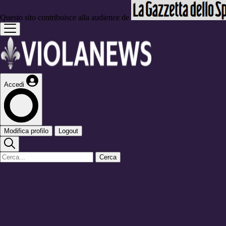
Questo sito contribuisce alla audience de
Accedi
Modifica profilo
Logout
Cerca