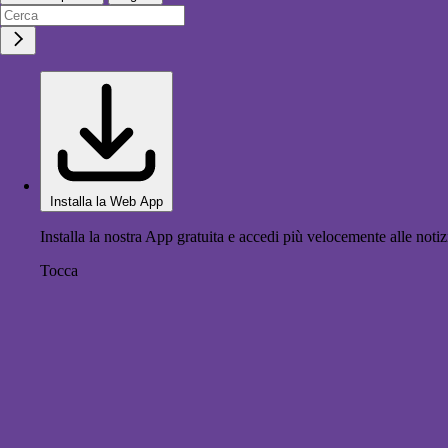
Installa la Web App
Installa la nostra App gratuita e accedi più velocemente alle notiz
Tocca