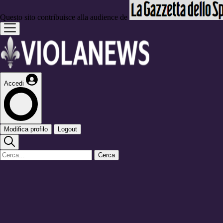
Questo sito contribuisce alla audience de
Accedi
Modifica profilo
Logout
Cerca