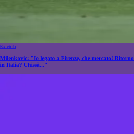
Ex viola
Milenkovic: "Io legato a Firenze, che mercato! Ritorno
in Italia? Chissà..."