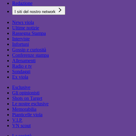
Redazione
I siti del nostro network
News viola
Ultime notizie
Rassegna Stampa
Interviste
Infortuni
Gossip e curiosità
Conferenze stampa
Allenamenti
Radio e tv
Sondaggi
Ex viola
Esclusive
Gli opinionisti
Shots on Target
Le nostre esclusive
Memorabilia
Pianticelle viola
V.I.P.
VN scout
La società