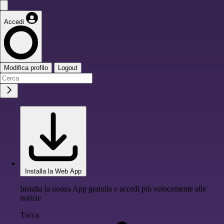
Accedi
Modifica profilo
Logout
Installa la Web App
Installa la nostra App gratuita e accedi più velocemente alle
notizie
Tocca