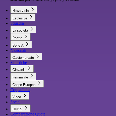
News viola
Esclusive
Squadra
La società
Partite
Serie A
Nazionali
Calciomercato
Statistiche
Giovanili
Femminile
Coppe Europee
Coppa Italia
Video
Social
LINKS
Comparazione Quote