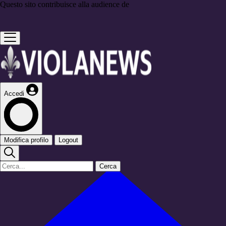
Questo sito contribuisce alla audience de
Accedi
Modifica profilo
Logout
Cerca