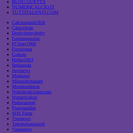
BLOG GUETTA
NUMERICALCIO.IT
TUTTITALENTI.COM
Calcionapoli1926
Cittaceleste
Derbyderbyderby
Fantamagazine
FCInter1908
Forzaroma
Golssip
Hellas1903
Ilmilanista
Juvenews
Mediagol
Milanistichannel
Mondoudinese
Notiziecalciomercato
Numericalcio
Padovasport
Pianetamilan
SOS Fanta
Toronews
Tuttobolognaweb
Violanews