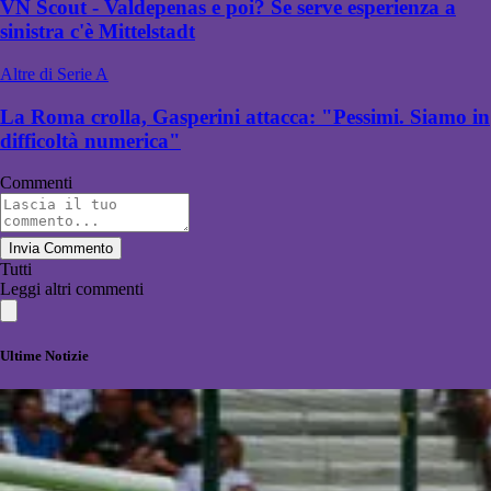
VN Scout - Valdepenas e poi? Se serve esperienza a
sinistra c'è Mittelstadt
Altre di Serie A
La Roma crolla, Gasperini attacca: "Pessimi. Siamo in
difficoltà numerica"
Commenti
Invia Commento
Tutti
Leggi altri commenti
Ultime Notizie