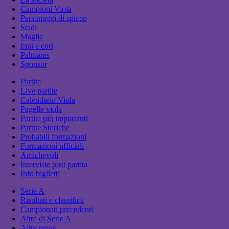
Campioni Viola
Personaggi di spicco
Stadi
Maglia
Inni e cori
Palmares
Sponsor
Partite
Live partite
Calendario Viola
Pagelle viola
Partite più importanti
Partite Storiche
Probabili formazioni
Formazioni ufficiali
Amichevoli
Interviste post partita
Info biglietti
Serie A
Risultati e classifica
Campionati precedenti
Altre di Serie A
Altre news