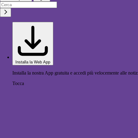
Installa la Web App
Installa la nostra App gratuita e accedi più velocemente alle notiz
Tocca