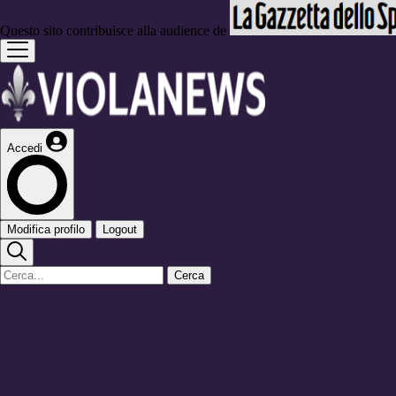
Questo sito contribuisce alla audience de
Accedi
Modifica profilo
Logout
Cerca