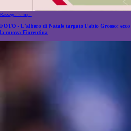
Rassegna stampa
FOTO - L'albero di Natale targato Fabio Grosso: ecco
la nuova Fiorentina