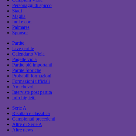
Personaggi di spicco
Stadi
Maglia
Inni e cori
Palmares
Sponsor
Partite
Live partite
Calendario Viola
Pagelle viola
Partite più importanti
Partite Storiche
Probabili formazioni
Formazioni ufficiali
Amichevoli
Interviste post partita
Info biglietti
Serie A
Risultati e classifica
Campionati precedenti
Altre di Serie A
Altre news