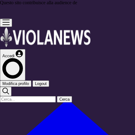
Questo sito contribuisce alla audience de
Accedi
Modifica profilo
Logout
Cerca