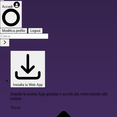
Accedi
Modifica profilo
Logout
Installa la Web App
Installa la nostra App gratuita e accedi più velocemente alle
notizie
Tocca