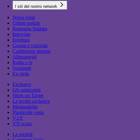
I siti del nostro network
News viola
Ultime notizie
Rassegna Stampa
Interviste
Infortuni
Gossip e curiosità
Conferenze stampa
Allenamenti
Radio e tv
Sondaggi
Ex viola
Esclusive
Gli opinionisti
Shots on Target
Le nostre esclusive
Memorabilia
Pianticelle viola
V.I.P.
VN scout
La società
Campioni Viola