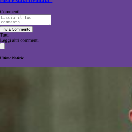
rosa è stata rivoltata"
Commenti
Invia Commento
Tutti
Leggi altri commenti
Ultime Notizie