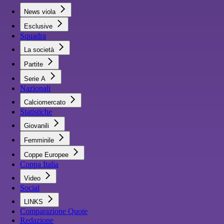
News viola
Esclusive
Squadra
La società
Partite
Serie A
Nazionali
Calciomercato
Statistiche
Giovanili
Femminile
Coppe Europee
Coppa Italia
Video
Social
LINKS
Comparazione Quote
Redazione