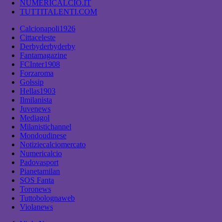
NUMERICALCIO.IT
TUTTITALENTI.COM
Calcionapoli1926
Cittaceleste
Derbyderbyderby
Fantamagazine
FCInter1908
Forzaroma
Golssip
Hellas1903
Ilmilanista
Juvenews
Mediagol
Milanistichannel
Mondoudinese
Notiziecalciomercato
Numericalcio
Padovasport
Pianetamilan
SOS Fanta
Toronews
Tuttobolognaweb
Violanews