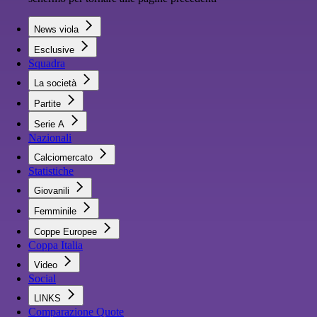
News viola
Esclusive
Squadra
La società
Partite
Serie A
Nazionali
Calciomercato
Statistiche
Giovanili
Femminile
Coppe Europee
Coppa Italia
Video
Social
LINKS
Comparazione Quote