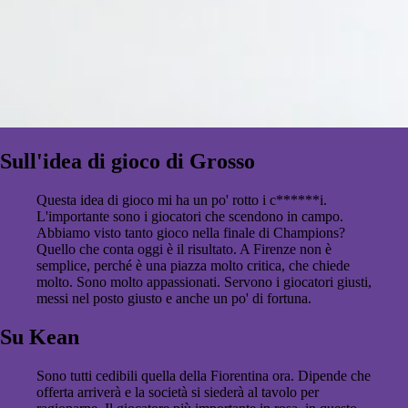
Sull'idea di gioco di Grosso
Questa idea di gioco mi ha un po' rotto i c******i.
L'importante sono i giocatori che scendono in campo.
Abbiamo visto tanto gioco nella finale di Champions?
Quello che conta oggi è il risultato. A Firenze non è
semplice, perché è una piazza molto critica, che chiede
molto. Sono molto appassionati. Servono i giocatori giusti,
messi nel posto giusto e anche un po' di fortuna.
Su Kean
Sono tutti cedibili quella della Fiorentina ora. Dipende che
offerta arriverà e la società si siederà al tavolo per