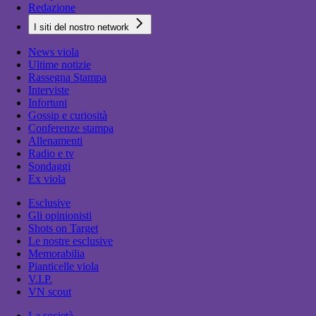
Redazione
I siti del nostro network
News viola
Ultime notizie
Rassegna Stampa
Interviste
Infortuni
Gossip e curiosità
Conferenze stampa
Allenamenti
Radio e tv
Sondaggi
Ex viola
Esclusive
Gli opinionisti
Shots on Target
Le nostre esclusive
Memorabilia
Pianticelle viola
V.I.P.
VN scout
La società