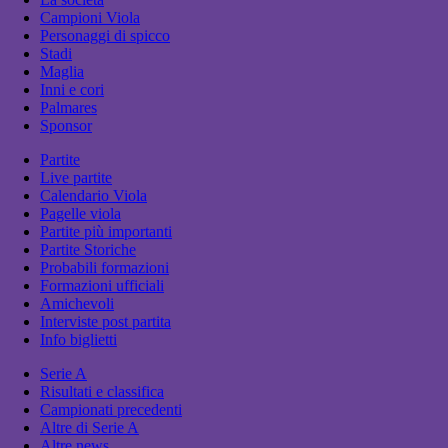
Campioni Viola
Personaggi di spicco
Stadi
Maglia
Inni e cori
Palmares
Sponsor
Partite
Live partite
Calendario Viola
Pagelle viola
Partite più importanti
Partite Storiche
Probabili formazioni
Formazioni ufficiali
Amichevoli
Interviste post partita
Info biglietti
Serie A
Risultati e classifica
Campionati precedenti
Altre di Serie A
Altre news