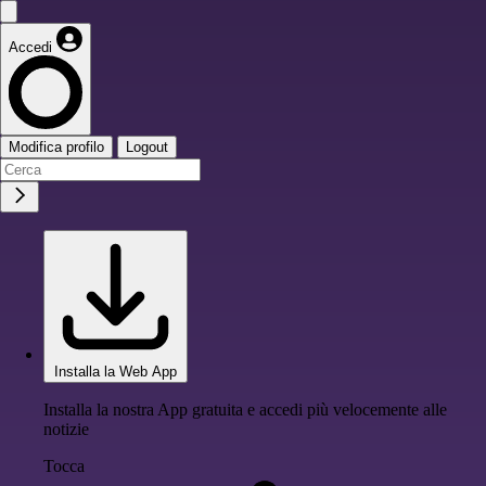
Accedi
Modifica profilo
Logout
Installa la Web App
Installa la nostra App gratuita e accedi più velocemente alle
notizie
Tocca