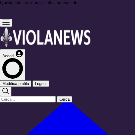
Questo sito contribuisce alla audience de
Accedi
Modifica profilo
Logout
Cerca