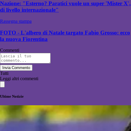
Nazione: "Esterno? Paratici vuole un super 'Mister X',
di livello internazionale"
Rassegna stampa
FOTO - L'albero di Natale targato Fabio Grosso: ecco
la nuova Fiorentina
Commenti
Invia Commento
Tutti
Leggi altri commenti
Ultime Notizie