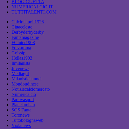
BLOG GUETTA
NUMERICALCIO.IT
TUTTITALENTI.COM
Calcionapoli1926
Cittaceleste
Derbyderbyderby
Fantamagazine
FCInter1908
Forzaroma
Golssip
Hellas1903
Ilmilanista
Juvenews
Mediagol
Milanistichannel
Mondoudinese
Notiziecalciomercato
Numericalcio
Padovasport
Pianetamilan
SOS Fanta
Toronews
Tuttobolognaweb
Violanews