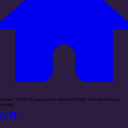
Serena: "Dodò e Gosens, terrei entrambi. Kean? Dipende dalla sua
volontà"