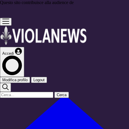
Questo sito contribuisce alla audience de
Accedi
Modifica profilo
Logout
Cerca