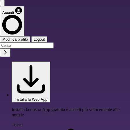
Accedi
Modifica profilo
Logout
Installa la Web App
Installa la nostra App gratuita e accedi più velocemente alle
notizie
Tocca