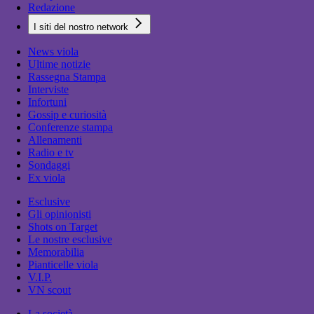
Redazione
I siti del nostro network
News viola
Ultime notizie
Rassegna Stampa
Interviste
Infortuni
Gossip e curiosità
Conferenze stampa
Allenamenti
Radio e tv
Sondaggi
Ex viola
Esclusive
Gli opinionisti
Shots on Target
Le nostre esclusive
Memorabilia
Pianticelle viola
V.I.P.
VN scout
La società