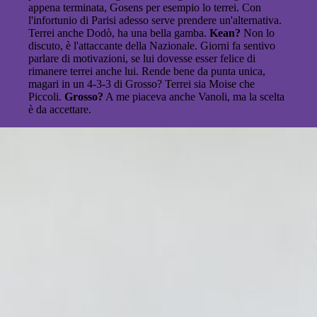
appena terminata, Gosens per esempio lo terrei. Con
l'infortunio di Parisi adesso serve prendere un'alternativa.
Terrei anche Dodò, ha una bella gamba.
Kean?
Non lo
discuto, è l'attaccante della Nazionale. Giorni fa sentivo
parlare di motivazioni, se lui dovesse esser felice di
rimanere terrei anche lui. Rende bene da punta unica,
magari in un 4-3-3 di Grosso? Terrei sia Moise che
Piccoli.
Grosso?
A me piaceva anche Vanoli, ma la scelta
è da accettare.