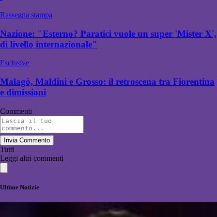
Rassegna stampa
Nazione: "Esterno? Paratici vuole un super 'Mister X',
di livello internazionale"
Esclusive
Malagò, Maldini e Grosso: il retroscena tra Fiorentina
e dimissioni
Commenti
Invia Commento
Tutti
Leggi altri commenti
Ultime Notizie