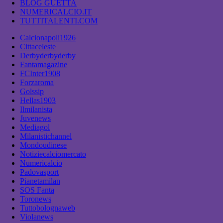
BLOG GUETTA
NUMERICALCIO.IT
TUTTITALENTI.COM
Calcionapoli1926
Cittaceleste
Derbyderbyderby
Fantamagazine
FCInter1908
Forzaroma
Golssip
Hellas1903
Ilmilanista
Juvenews
Mediagol
Milanistichannel
Mondoudinese
Notiziecalciomercato
Numericalcio
Padovasport
Pianetamilan
SOS Fanta
Toronews
Tuttobolognaweb
Violanews