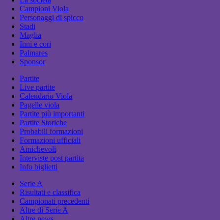
Campioni Viola
Personaggi di spicco
Stadi
Maglia
Inni e cori
Palmares
Sponsor
Partite
Live partite
Calendario Viola
Pagelle viola
Partite più importanti
Partite Storiche
Probabili formazioni
Formazioni ufficiali
Amichevoli
Interviste post partita
Info biglietti
Serie A
Risultati e classifica
Campionati precedenti
Altre di Serie A
Altre news