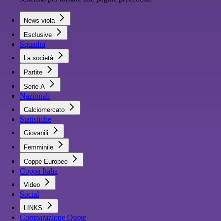
News viola
Esclusive
Squadra
La società
Partite
Serie A
Nazionali
Calciomercato
Statistiche
Giovanili
Femminile
Coppe Europee
Coppa Italia
Video
Social
LINKS
Comparazione Quote