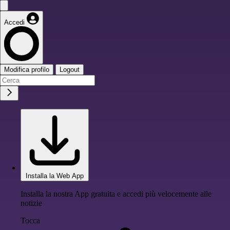
Accedi
Modifica profilo
Logout
Installa la Web App
Installa la nostra App gratuita e accedi più velocemente alle
notizie
Tocca