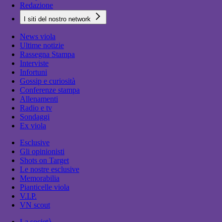
Redazione
I siti del nostro network
News viola
Ultime notizie
Rassegna Stampa
Interviste
Infortuni
Gossip e curiosità
Conferenze stampa
Allenamenti
Radio e tv
Sondaggi
Ex viola
Esclusive
Gli opinionisti
Shots on Target
Le nostre esclusive
Memorabilia
Pianticelle viola
V.I.P.
VN scout
La società