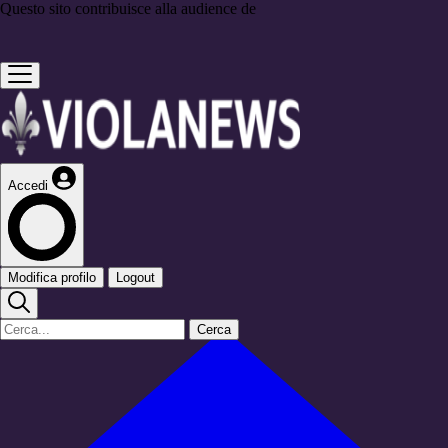
Questo sito contribuisce alla audience de
Accedi
Modifica profilo
Logout
Cerca