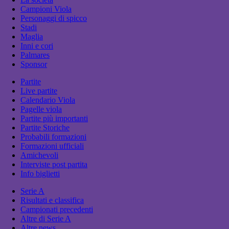
Campioni Viola
Personaggi di spicco
Stadi
Maglia
Inni e cori
Palmares
Sponsor
Partite
Live partite
Calendario Viola
Pagelle viola
Partite più importanti
Partite Storiche
Probabili formazioni
Formazioni ufficiali
Amichevoli
Interviste post partita
Info biglietti
Serie A
Risultati e classifica
Campionati precedenti
Altre di Serie A
Altre news