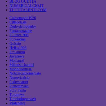
BLOG GUETTA
NUMERICALCIO.IT
TUTTITALENTI.COM
Calcionapoli1926
Cittaceleste
Derbyderbyderby
Fantamagazine
FCInter1908
Forzaroma
Golssip
Hellas1903
Ilmilanista
Juvenews
Mediagol
Milanistichannel
Mondoudinese
Notiziecalciomercato
Numericalcio
Padovasport
Pianetamilan
SOS Fanta
Toronews
Tuttobolognaweb
Violanews