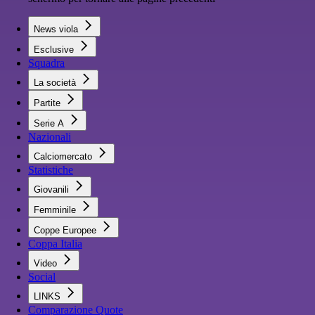
News viola
Esclusive
Squadra
La società
Partite
Serie A
Nazionali
Calciomercato
Statistiche
Giovanili
Femminile
Coppe Europee
Coppa Italia
Video
Social
LINKS
Comparazione Quote