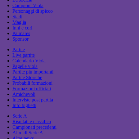
Campioni Viola
Personaggi di spicco
Stadi
Maglia
Inni e cori
Palmares
Sponsor
Partite
Live partite
Calendario Viola
Pagelle viola
Partite più importanti
Partite Storiche
Probabili formazioni
Formazioni ufficiali
Amichevoli
Interviste post partita
Info biglietti
Serie A
Risultati e classifica
Campionati precedenti
Altre di Serie A
Altre news