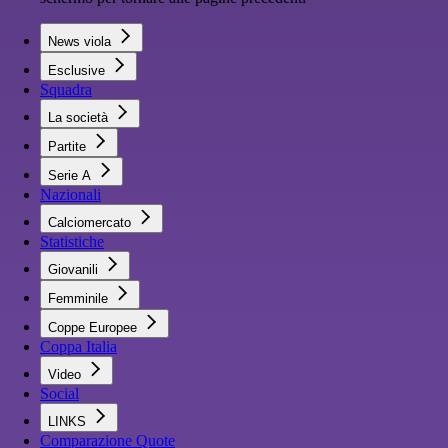
News viola
Esclusive
Squadra
La società
Partite
Serie A
Nazionali
Calciomercato
Statistiche
Giovanili
Femminile
Coppe Europee
Coppa Italia
Video
Social
LINKS
Comparazione Quote