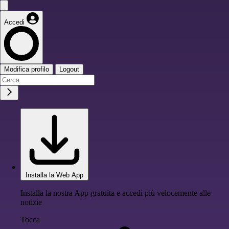
Accedi
Modifica profilo
Logout
Installa la Web App
Installa la nostra App gratuita e accedi più velocemente alle
notizie
Tocca