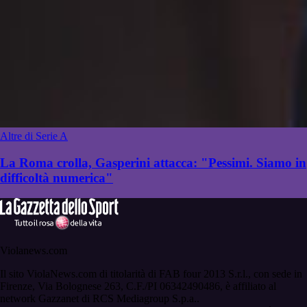
Altre di Serie A
La Roma crolla, Gasperini attacca: "Pessimi. Siamo in
difficoltà numerica"
Violanews.com
Il sito ViolaNews.com di titolarità di FAB four 2013 S.r.l., con sede in
Firenze, Via Bolognese 263, C.F./PI 06342490486, è affiliato al
network Gazzanet di RCS Mediagroup S.p.a..