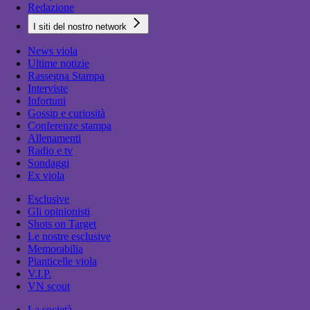
Redazione
I siti del nostro network
News viola
Ultime notizie
Rassegna Stampa
Interviste
Infortuni
Gossip e curiosità
Conferenze stampa
Allenamenti
Radio e tv
Sondaggi
Ex viola
Esclusive
Gli opinionisti
Shots on Target
Le nostre esclusive
Memorabilia
Pianticelle viola
V.I.P.
VN scout
La società