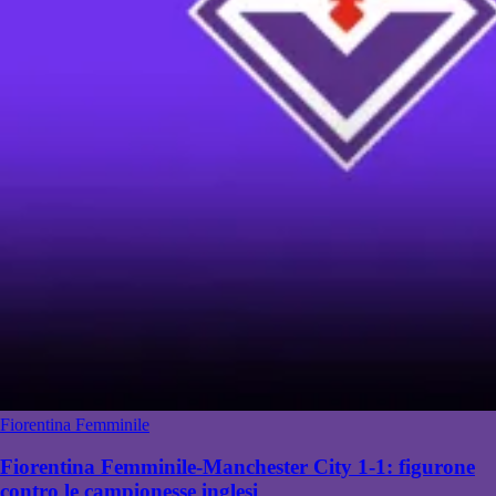
Fiorentina Femminile
Fiorentina Femminile-Manchester City 1-1: figurone
contro le campionesse inglesi