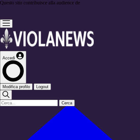
Questo sito contribuisce alla audience de
Accedi
Modifica profilo
Logout
Cerca