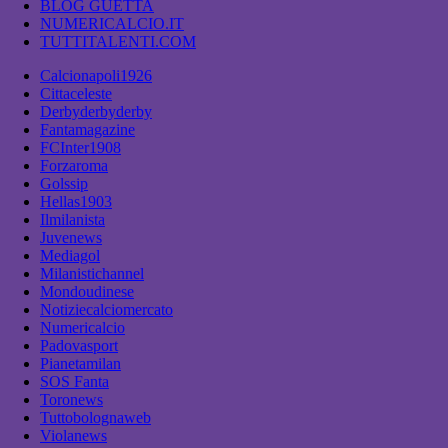
BLOG GUETTA
NUMERICALCIO.IT
TUTTITALENTI.COM
Calcionapoli1926
Cittaceleste
Derbyderbyderby
Fantamagazine
FCInter1908
Forzaroma
Golssip
Hellas1903
Ilmilanista
Juvenews
Mediagol
Milanistichannel
Mondoudinese
Notiziecalciomercato
Numericalcio
Padovasport
Pianetamilan
SOS Fanta
Toronews
Tuttobolognaweb
Violanews