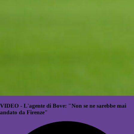
VIDEO - L'agente di Bove: "Non se ne sarebbe mai
andato da Firenze"