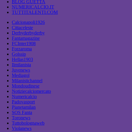
BLOG GUETTA
NUMERICALCIO.IT
TUTTITALENTI.COM
Calcionapoli1926
Cittaceleste
Derbyderbyderby
Fantamagazine
FCInter1908
Forzaroma
Golssip
Hellas1903
Ilmilanista
Juvenews
Mediagol
Milanistichannel
Mondoudinese
Notiziecalciomercato
Numericalcio
Padovasport
Pianetamilan
SOS Fanta
Toronews
Tuttobolognaweb
Violanews