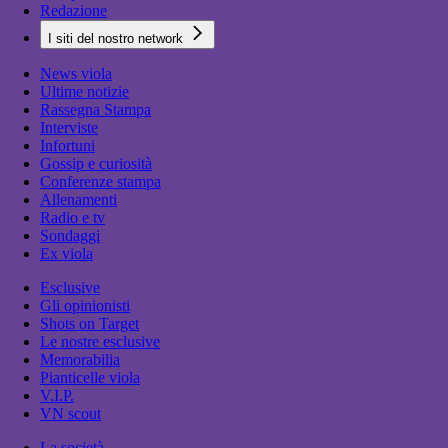
Redazione
I siti del nostro network
News viola
Ultime notizie
Rassegna Stampa
Interviste
Infortuni
Gossip e curiosità
Conferenze stampa
Allenamenti
Radio e tv
Sondaggi
Ex viola
Esclusive
Gli opinionisti
Shots on Target
Le nostre esclusive
Memorabilia
Pianticelle viola
V.I.P.
VN scout
La società