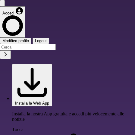
Accedi
Modifica profilo
Logout
Installa la Web App
Installa la nostra App gratuita e accedi più velocemente alle
notizie
Tocca