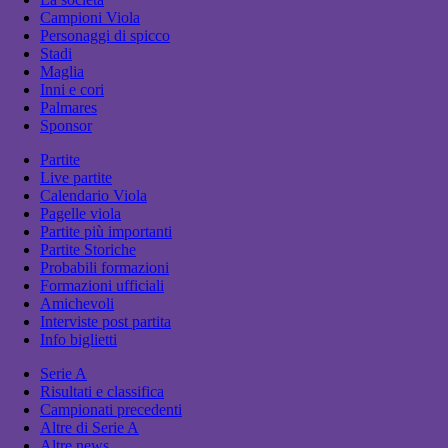
Campioni Viola
Personaggi di spicco
Stadi
Maglia
Inni e cori
Palmares
Sponsor
Partite
Live partite
Calendario Viola
Pagelle viola
Partite più importanti
Partite Storiche
Probabili formazioni
Formazioni ufficiali
Amichevoli
Interviste post partita
Info biglietti
Serie A
Risultati e classifica
Campionati precedenti
Altre di Serie A
Altre news