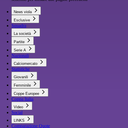
News viola
Esclusive
Squadra
La società
Partite
Serie A
Nazionali
Calciomercato
Statistiche
Giovanili
Femminile
Coppe Europee
Coppa Italia
Video
Social
LINKS
Comparazione Quote