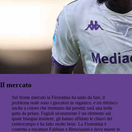
Il mercato
Sul fronte mercato la Fiorentina ha tanto da fare, il
problema reale sono i giocatori in organico, e mi riferisco
anche a coloro che rientrano dai prestiti; sarà una bella
gatta da pelare. Fagioli sicuramente è un elemento sul
quale bisogna insistere, gli hanno affidato le chiavi del
centrocampo e ha fatto molto bene. La Fiorentina è
costretta a riscattare Fabbian e Brescianini e deve essere in