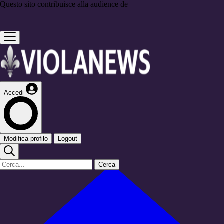
Questo sito contribuisce alla audience de
Accedi
Modifica profilo
Logout
Cerca