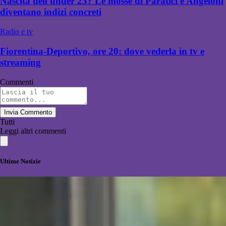
Nascita dell'under 23? Le mosse di Paratici e Angeloni
diventano indizi concreti
Radio e tv
Fiorentina-Deportivo, ore 20: dove vederla in tv e
streaming
Commenti
Invia Commento
Tutti
Leggi altri commenti
Ultime Notizie