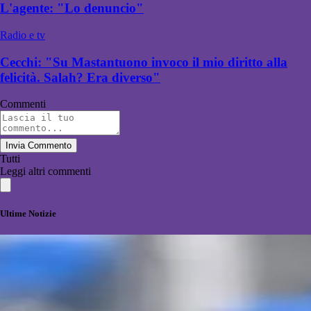
L'agente: "Lo denuncio"
Radio e tv
Cecchi: "Su Mastantuono invoco il mio diritto alla
felicità. Salah? Era diverso"
Commenti
Invia Commento
Tutti
Leggi altri commenti
Ultime Notizie