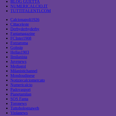
BLOG GUETTA
NUMERICALCIO.IT
TUTTITALENTI.COM
Calcionapoli1926
Cittaceleste
Derbyderbyderby
Fantamagazine
FCInter1908
Forzaroma
Golssip
Hellas1903
Ilmilanista
Juvenews
Mediagol
Milanistichannel
Mondoudinese
Notiziecalciomercato
Numericalcio
Padovasport
Pianetamilan
SOS Fanta
Toronews
Tuttobolognaweb
Violanews