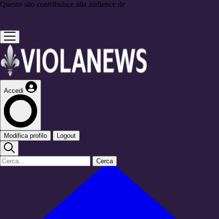
Questo sito contribuisce alla audience de
Accedi
Modifica profilo
Logout
Cerca