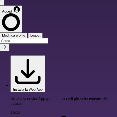
Accedi
Modifica profilo
Logout
Installa la Web App
Installa la nostra App gratuita e accedi più velocemente alle
notizie
Tocca