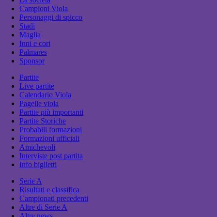
Campioni Viola
Personaggi di spicco
Stadi
Maglia
Inni e cori
Palmares
Sponsor
Partite
Live partite
Calendario Viola
Pagelle viola
Partite più importanti
Partite Storiche
Probabili formazioni
Formazioni ufficiali
Amichevoli
Interviste post partita
Info biglietti
Serie A
Risultati e classifica
Campionati precedenti
Altre di Serie A
Altre news