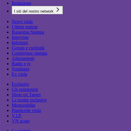
Redazione
I siti del nostro network
News viola
Ultime notizie
Rassegna Stampa
Interviste
Infortuni
Gossip e curiosità
Conferenze stampa
Allenamenti
Radio e tv
Sondaggi
Ex viola
Esclusive
Gli opinionisti
Shots on Target
Le nostre esclusive
Memorabilia
Pianticelle viola
V.I.P.
VN scout
La società