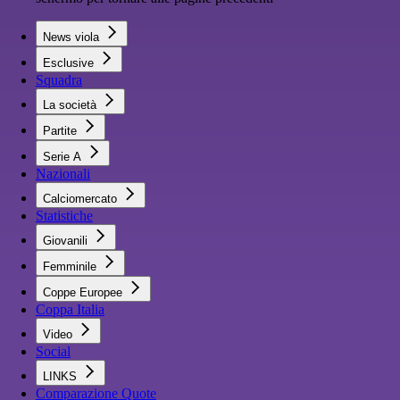
News viola
Esclusive
Squadra
La società
Partite
Serie A
Nazionali
Calciomercato
Statistiche
Giovanili
Femminile
Coppe Europee
Coppa Italia
Video
Social
LINKS
Comparazione Quote