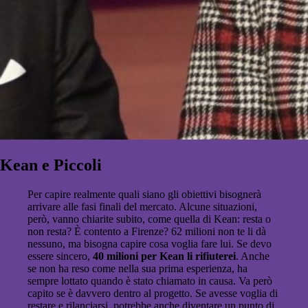
Kean e Piccoli
Per capire realmente quali siano gli obiettivi bisognerà
arrivare alle fasi finali del mercato. Alcune situazioni,
però, vanno chiarite subito, come quella di Kean: resta o
non resta? È contento a Firenze? 62 milioni non te li dà
nessuno, ma bisogna capire cosa voglia fare lui. Se devo
essere sincero,
40 milioni per Kean li rifiuterei
. Anche
se non ha reso come nella sua prima esperienza, ha
sempre lottato quando è stato chiamato in causa. Va però
capito se è davvero dentro al progetto. Se avesse voglia di
restare e rilanciarsi, potrebbe anche diventare un punto di