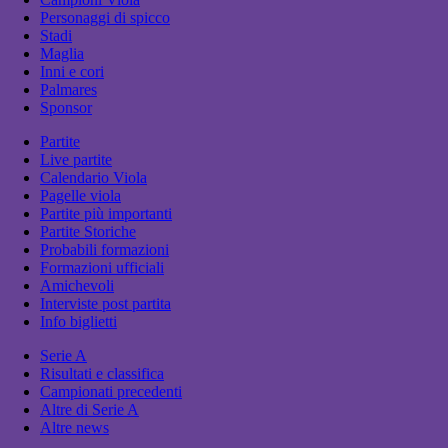
Personaggi di spicco
Stadi
Maglia
Inni e cori
Palmares
Sponsor
Partite
Live partite
Calendario Viola
Pagelle viola
Partite più importanti
Partite Storiche
Probabili formazioni
Formazioni ufficiali
Amichevoli
Interviste post partita
Info biglietti
Serie A
Risultati e classifica
Campionati precedenti
Altre di Serie A
Altre news