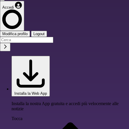
Accedi
Modifica profilo
Logout
Installa la Web App
Installa la nostra App gratuita e accedi più velocemente alle
notizie
Tocca