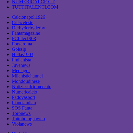
NUMERICALCIO.IT
TUTTITALENTI.COM
Calcionapoli1926
Cittaceleste
Derbyderbyderby
Fantamagazine
FCInter1908
Forzaroma
Golssip
Hellas1903
Ilmilanista
Juvenews
Mediagol
Milanistichannel
Mondoudinese
Notiziecalciomercato
Numericalcio
Padovasport
Pianetamilan
SOS Fanta
Toronews
Tuttobolognaweb
Violanews