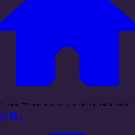
Da Torino: "Zhegrova non decolla, ma occhio a Joao Mario e Miretti"