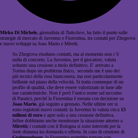
Mirko Di Michele,
giornalista di
TuttoJuve
, ha fatto il punto sulle
strategie di mercato di Juventus e Fiorentina, tra contatti per Zhegrova
e nuovi sviluppi su Joao Mario e Miretti.
Su Zhegrova risultano contatti, ma al momento non c’è
nulla di concreto. La Juventus, per il giocatore, valuta
soltanto una cessione a titolo definitivo. E' arrivato a
Torino dopo un problema fisico, secondo me è uno dei
più tecnici della rosa bianconera, ma non particolarmente
brillante sul piano della velocità. Si tratta comunque di un
profilo di qualità, che deve essere valorizzato in base alle
sue caratteristiche. Non è però l’unico nome sul taccuino
di Paratici, perché la Fiorentina è tornata con decisione su
Joao Mario
, già seguito a gennaio. Nelle ultime ore si
sono registrati nuovi contatti: la Juventus lo valuta circa
15
milioni di euro
e apre solo a una cessione definitiva.
Infine dobbiamo anche monitorare la situazione attorno a
Miretti;
i contatti con il Bologna si sono interrotti per la
forte distanza tra domanda e offerta. In caso di cessione di
Gudmundsson
, la Fiorentina potrebbe tornare con