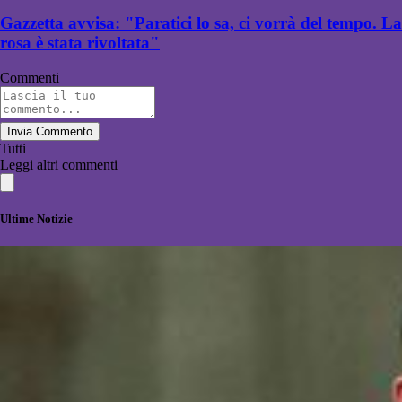
Gazzetta avvisa: "Paratici lo sa, ci vorrà del tempo. La
rosa è stata rivoltata"
Commenti
Invia Commento
Tutti
Leggi altri commenti
Ultime Notizie