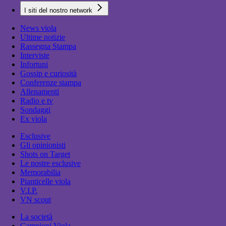
I siti del nostro network
News viola
Ultime notizie
Rassegna Stampa
Interviste
Infortuni
Gossip e curiosità
Conferenze stampa
Allenamenti
Radio e tv
Sondaggi
Ex viola
Esclusive
Gli opinionisti
Shots on Target
Le nostre esclusive
Memorabilia
Pianticelle viola
V.I.P.
VN scout
La società
Campioni Viola