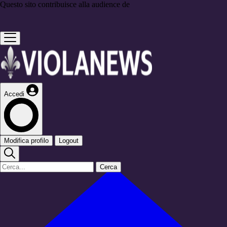
Questo sito contribuisce alla audience de
Accedi
Modifica profilo
Logout
Cerca