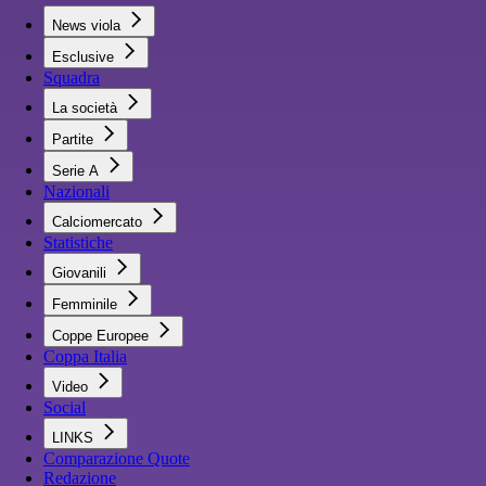
News viola
Esclusive
Squadra
La società
Partite
Serie A
Nazionali
Calciomercato
Statistiche
Giovanili
Femminile
Coppe Europee
Coppa Italia
Video
Social
LINKS
Comparazione Quote
Redazione