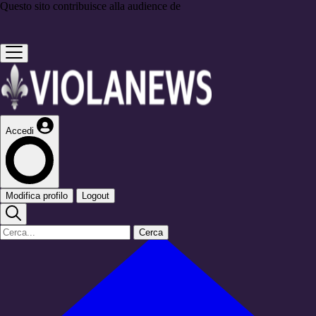
Questo sito contribuisce alla audience de
Accedi
Modifica profilo
Logout
Cerca