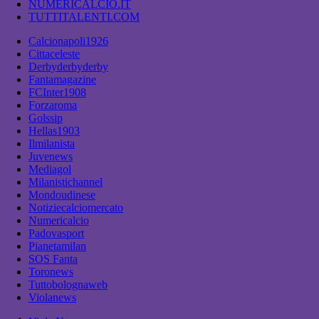
NUMERICALCIO.IT
TUTTITALENTI.COM
Calcionapoli1926
Cittaceleste
Derbyderbyderby
Fantamagazine
FCInter1908
Forzaroma
Golssip
Hellas1903
Ilmilanista
Juvenews
Mediagol
Milanistichannel
Mondoudinese
Notiziecalciomercato
Numericalcio
Padovasport
Pianetamilan
SOS Fanta
Toronews
Tuttobolognaweb
Violanews