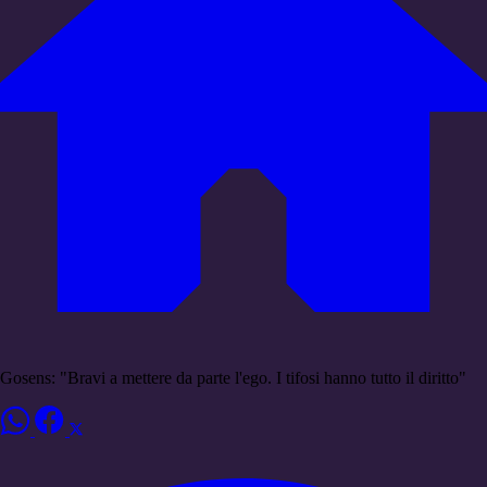
Gosens: "Bravi a mettere da parte l'ego. I tifosi hanno tutto il diritto"