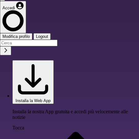
Accedi
Modifica profilo
Logout
Installa la Web App
Installa la nostra App gratuita e accedi più velocemente alle
notizie
Tocca