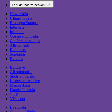
I siti del nostro network
News viola
Ultime notizie
Rassegna Stampa
Interviste
Infortuni
Gossip e curiosità
Conferenze stampa
Allenamenti
Radio e tv
Sondaggi
Ex viola
Esclusive
Gli opinionisti
Shots on Target
Le nostre esclusive
Memorabilia
Pianticelle viola
V.I.P.
VN scout
La società
Campioni Viola