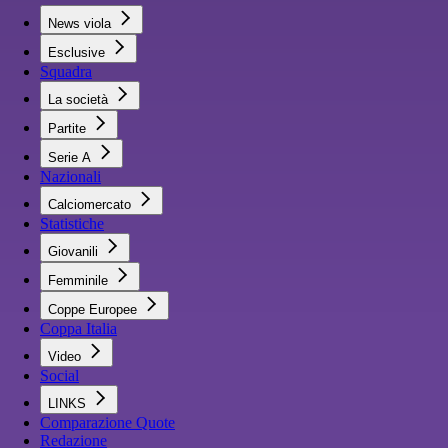
News viola
Esclusive
Squadra
La società
Partite
Serie A
Nazionali
Calciomercato
Statistiche
Giovanili
Femminile
Coppe Europee
Coppa Italia
Video
Social
LINKS
Comparazione Quote
Redazione