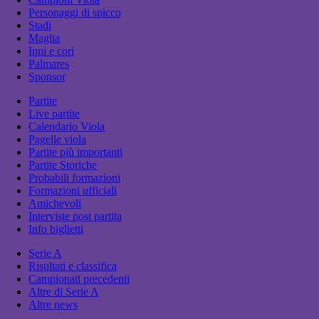
Personaggi di spicco
Stadi
Maglia
Inni e cori
Palmares
Sponsor
Partite
Live partite
Calendario Viola
Pagelle viola
Partite più importanti
Partite Storiche
Probabili formazioni
Formazioni ufficiali
Amichevoli
Interviste post partita
Info biglietti
Serie A
Risultati e classifica
Campionati precedenti
Altre di Serie A
Altre news