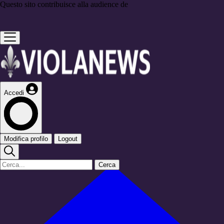
Questo sito contribuisce alla audience de
Accedi
Modifica profilo
Logout
Cerca