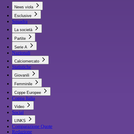
News viola
Esclusive
Squadra
La società
Partite
Serie A
Nazionali
Calciomercato
Statistiche
Giovanili
Femminile
Coppe Europee
Coppa Italia
Video
Social
LINKS
Comparazione Quote
Redazione