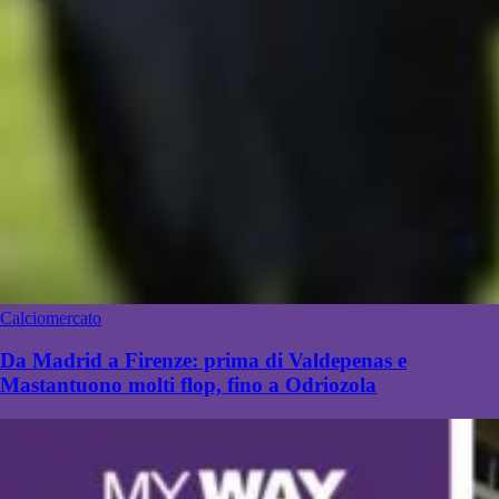
Calciomercato
Da Madrid a Firenze: prima di Valdepenas e
Mastantuono molti flop, fino a Odriozola