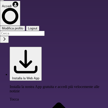
Accedi
Modifica profilo
Logout
Installa la Web App
Installa la nostra App gratuita e accedi più velocemente alle
notizie
Tocca