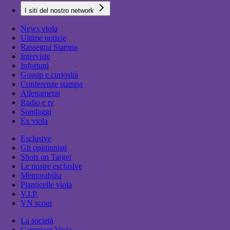
I siti del nostro network
News viola
Ultime notizie
Rassegna Stampa
Interviste
Infortuni
Gossip e curiosità
Conferenze stampa
Allenamenti
Radio e tv
Sondaggi
Ex viola
Esclusive
Gli opinionisti
Shots on Target
Le nostre esclusive
Memorabilia
Pianticelle viola
V.I.P.
VN scout
La società
Campioni Viola