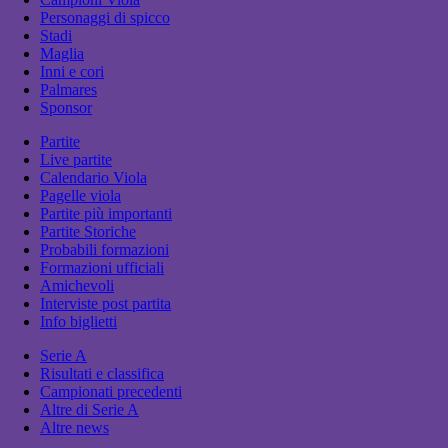
Personaggi di spicco
Stadi
Maglia
Inni e cori
Palmares
Sponsor
Partite
Live partite
Calendario Viola
Pagelle viola
Partite più importanti
Partite Storiche
Probabili formazioni
Formazioni ufficiali
Amichevoli
Interviste post partita
Info biglietti
Serie A
Risultati e classifica
Campionati precedenti
Altre di Serie A
Altre news