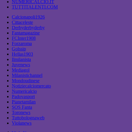
NUMERICALCIO.IT
TUTTITALENTI.COM
Calcionapoli1926
Cittaceleste
Derbyderbyderby
Fantamagazine
FCInter1908
Forzaroma
Golssip
Hellas1903
Ilmilanista
Juvenews
Mediagol
Milanistichannel
Mondoudinese
Notiziecalciomercato
Numericalcio
Padovasport
Pianetamilan
SOS Fanta
Toronews
Tuttobolognaweb
Violanews