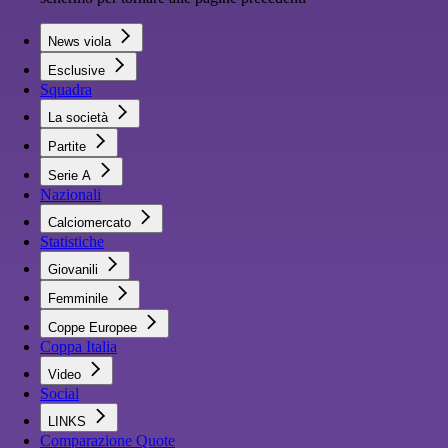
News viola
Esclusive
Squadra
La società
Partite
Serie A
Nazionali
Calciomercato
Statistiche
Giovanili
Femminile
Coppe Europee
Coppa Italia
Video
Social
LINKS
Comparazione Quote