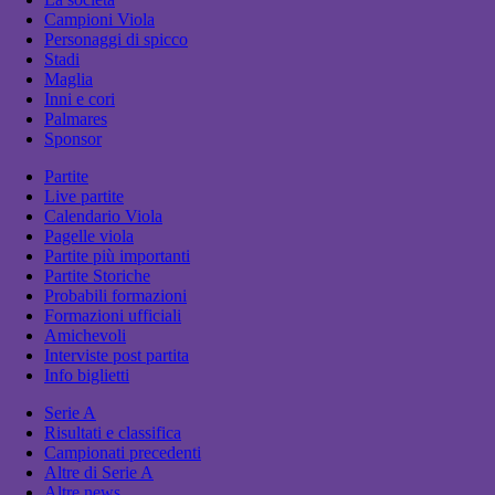
Campioni Viola
Personaggi di spicco
Stadi
Maglia
Inni e cori
Palmares
Sponsor
Partite
Live partite
Calendario Viola
Pagelle viola
Partite più importanti
Partite Storiche
Probabili formazioni
Formazioni ufficiali
Amichevoli
Interviste post partita
Info biglietti
Serie A
Risultati e classifica
Campionati precedenti
Altre di Serie A
Altre news