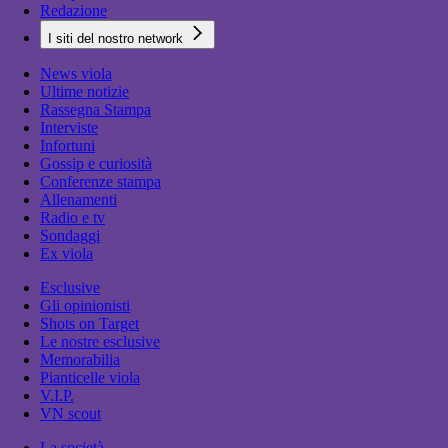
Redazione
I siti del nostro network
News viola
Ultime notizie
Rassegna Stampa
Interviste
Infortuni
Gossip e curiosità
Conferenze stampa
Allenamenti
Radio e tv
Sondaggi
Ex viola
Esclusive
Gli opinionisti
Shots on Target
Le nostre esclusive
Memorabilia
Pianticelle viola
V.I.P.
VN scout
La società