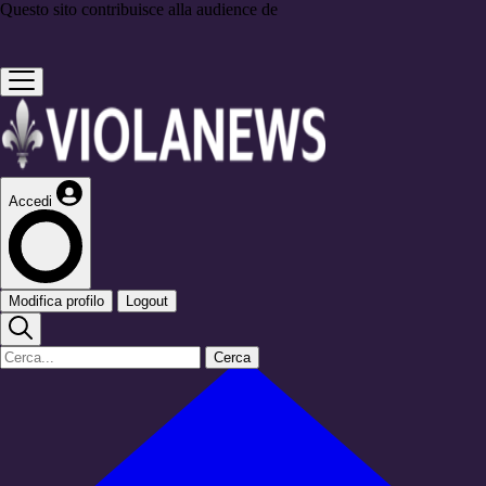
Questo sito contribuisce alla audience de
Accedi
Modifica profilo
Logout
Cerca