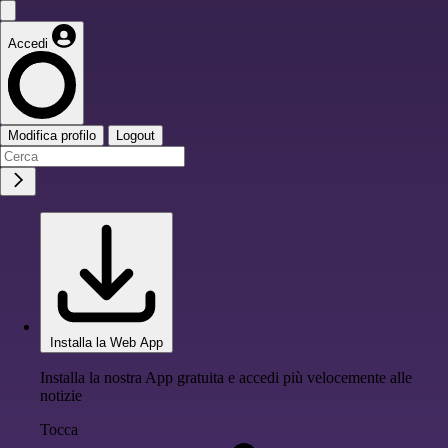
Accedi
Modifica profilo
Logout
Installa la Web App
Installa la nostra App gratuita e accedi più velocemente alle
notizie
Tocca