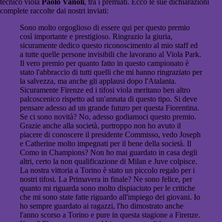
tecnico viola
Paolo Vanoli
, tra i premiati. Ecco le sue dichiarazioni
complete raccolte dai nostri inviati:
Sono molto orgoglioso di essere qui per questo premio
così importante e prestigioso. Ringrazio la giuria,
sicuramente dedico questo riconoscimento al mio staff ed
a tutte quelle persone invisibili che lavorano al Viola Park.
Il vero premio per quanto fatto in questo campionato è
stato l'abbraccio di tutti quelli che mi hanno ringraziato per
la salvezza, ma anche gli applausi dopo l'Atalanta.
Sicuramente Firenze ed i tifosi viola meritano ben altro
palcoscenico rispetto ad un'annata di questo tipo. Si deve
pensare adesso ad un grande futuro per questa Fiorentina.
Se ci sono novità? No, adesso godiamoci questo premio.
Grazie anche alla società, purtroppo non ho avuto il
piacere di conoscere il presidente Commisso, vedo Joseph
e Catherine molto impegnati per il bene della società. Il
Como in Champions? Non ho mai guardato in casa degli
altri, certo la non qualificazione di Milan e Juve colpisce.
La nostra vittoria a Torino è stato un piccolo regalo per i
nostri tifosi. La Primavera in finale? Ne sono felice, per
quanto mi riguarda sono molto dispiaciuto per le critiche
che mi sono state fatte riguardo all'impiego dei giovani. Io
ho sempre guardato ai ragazzi, l'ho dimostrato anche
l'anno scorso a Torino e pure in questa stagione a Firenze.