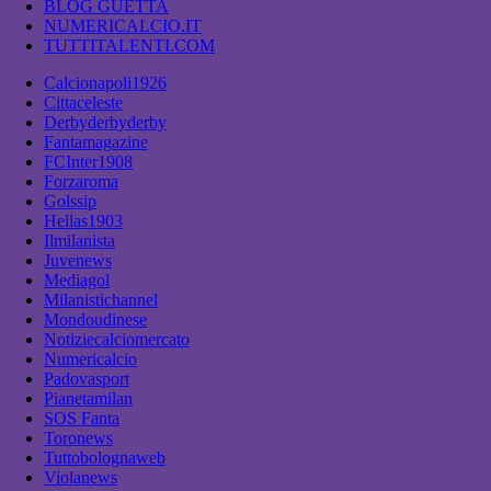
BLOG GUETTA
NUMERICALCIO.IT
TUTTITALENTI.COM
Calcionapoli1926
Cittaceleste
Derbyderbyderby
Fantamagazine
FCInter1908
Forzaroma
Golssip
Hellas1903
Ilmilanista
Juvenews
Mediagol
Milanistichannel
Mondoudinese
Notiziecalciomercato
Numericalcio
Padovasport
Pianetamilan
SOS Fanta
Toronews
Tuttobolognaweb
Violanews