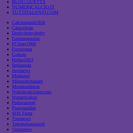
BLOG GUETTA
NUMERICALCIO.IT
TUTTITALENTI.COM
Calcionapoli1926
Cittaceleste
Derbyderbyderby
Fantamagazine
FCInter1908
Forzaroma
Golssip
Hellas1903
Ilmilanista
Juvenews
Mediagol
Milanistichannel
Mondoudinese
Notiziecalciomercato
Numericalcio
Padovasport
Pianetamilan
SOS Fanta
Toronews
Tuttobolognaweb
Violanews