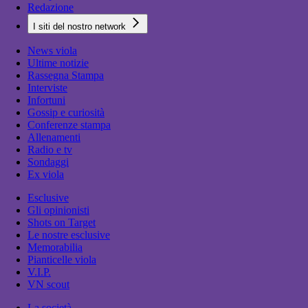
Redazione
I siti del nostro network
News viola
Ultime notizie
Rassegna Stampa
Interviste
Infortuni
Gossip e curiosità
Conferenze stampa
Allenamenti
Radio e tv
Sondaggi
Ex viola
Esclusive
Gli opinionisti
Shots on Target
Le nostre esclusive
Memorabilia
Pianticelle viola
V.I.P.
VN scout
La società