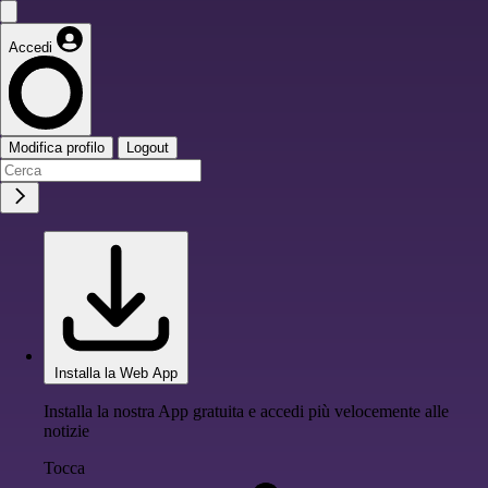
Accedi
Modifica profilo
Logout
Installa la Web App
Installa la nostra App gratuita e accedi più velocemente alle
notizie
Tocca