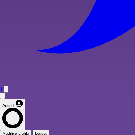
1
Accedi
Modifica profilo
Logout