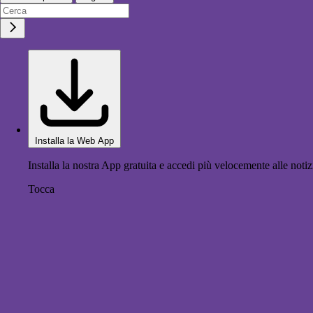
Installa la Web App
Installa la nostra App gratuita e accedi più velocemente alle notiz
Tocca