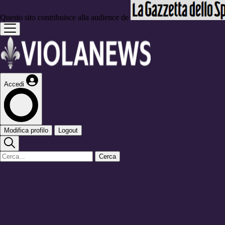
Questo sito contribuisce alla audience de
Accedi
Modifica profilo
Logout
Cerca