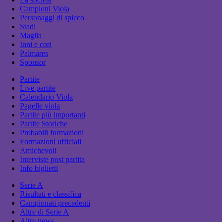
Campioni Viola
Personaggi di spicco
Stadi
Maglia
Inni e cori
Palmares
Sponsor
Partite
Live partite
Calendario Viola
Pagelle viola
Partite più importanti
Partite Storiche
Probabili formazioni
Formazioni ufficiali
Amichevoli
Interviste post partita
Info biglietti
Serie A
Risultati e classifica
Campionati precedenti
Altre di Serie A
Altre news