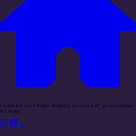
Croazia k.o. con il Belgio: Pongracic non evita il 90° gol in nazionale
di Lukaku