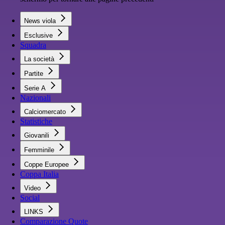
News viola
Esclusive
Squadra
La società
Partite
Serie A
Nazionali
Calciomercato
Statistiche
Giovanili
Femminile
Coppe Europee
Coppa Italia
Video
Social
LINKS
Comparazione Quote