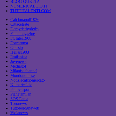
BLOG GUETTA
NUMERICALCIO.IT
TUTTITALENTI.COM
Calcionapoli1926
Cittaceleste
Derbyderbyderby
Fantamagazine
FCInter1908
Forzaroma
Golssip
Hellas1903
Ilmilanista
Juvenews
Mediagol
Milanistichannel
Mondoudinese
Notiziecalciomercato
Numericalcio
Padovasport
Pianetamilan
SOS Fanta
Toronews
Tuttobolognaweb
Violanews