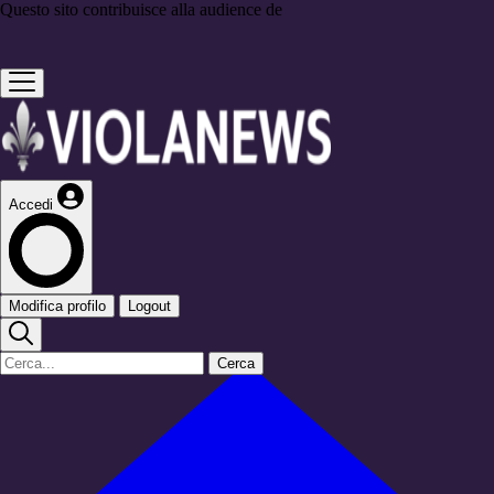
Questo sito contribuisce alla audience de
Accedi
Modifica profilo
Logout
Cerca