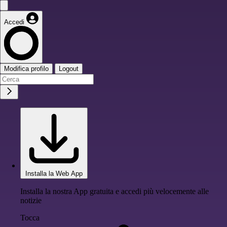
Accedi
Modifica profilo
Logout
Installa la Web App
Installa la nostra App gratuita e accedi più velocemente alle
notizie
Tocca