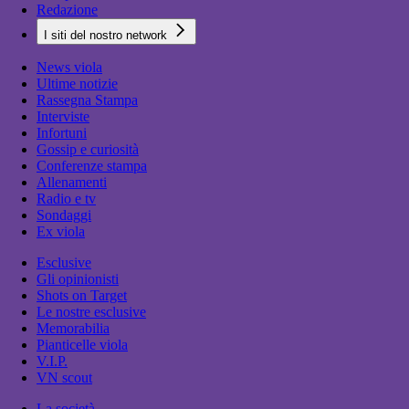
Redazione
I siti del nostro network
News viola
Ultime notizie
Rassegna Stampa
Interviste
Infortuni
Gossip e curiosità
Conferenze stampa
Allenamenti
Radio e tv
Sondaggi
Ex viola
Esclusive
Gli opinionisti
Shots on Target
Le nostre esclusive
Memorabilia
Pianticelle viola
V.I.P.
VN scout
La società