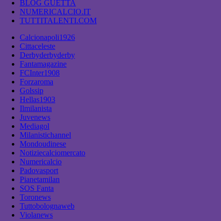
BLOG GUETTA
NUMERICALCIO.IT
TUTTITALENTI.COM
Calcionapoli1926
Cittaceleste
Derbyderbyderby
Fantamagazine
FCInter1908
Forzaroma
Golssip
Hellas1903
Ilmilanista
Juvenews
Mediagol
Milanistichannel
Mondoudinese
Notiziecalciomercato
Numericalcio
Padovasport
Pianetamilan
SOS Fanta
Toronews
Tuttobolognaweb
Violanews