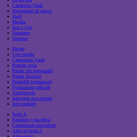
Campioni Viola
Personaggi di spicco
Stadi
Maglia
Inni e cori
Palmares
Sponsor
Partite
Live partite
Calendario Viola
Pagelle viola
Partite più importanti
Partite Storiche
Probabili formazioni
Formazioni ufficiali
Amichevoli
Interviste post partita
Info biglietti
Serie A
Risultati e classifica
Campionati precedenti
Altre di Serie A
Altre news