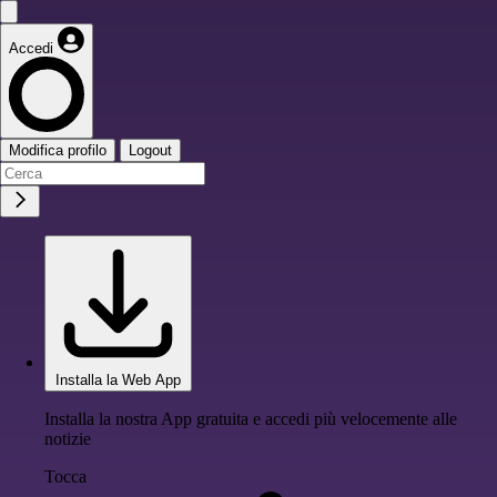
Accedi
Modifica profilo
Logout
Installa la Web App
Installa la nostra App gratuita e accedi più velocemente alle
notizie
Tocca