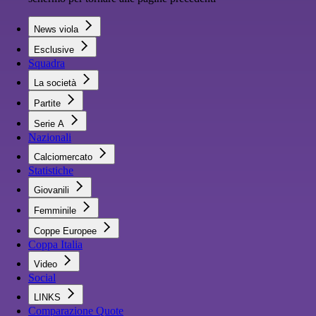
News viola
Esclusive
Squadra
La società
Partite
Serie A
Nazionali
Calciomercato
Statistiche
Giovanili
Femminile
Coppe Europee
Coppa Italia
Video
Social
LINKS
Comparazione Quote