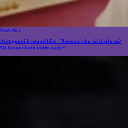
News viola
Antognoni irremovibile: "Pensano che sia bischero?
Mi hanno fatto imbestialire"