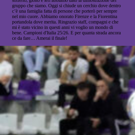
sofferto, gioito e ieri abbiamo dato la dimostrazione del
gruppo che siamo. Oggi si chiude un cerchio dove dentro
c’è una famiglia fatta di persone che porterò per sempre
nel mio cuore. Abbiamo onorato Firenze e la Fiorentina
portandola dove merita. Ringrazio staff, compagni e che
mi è stato vicino in questi anni vi voglio un mondo di
bene. Campioni d'Italia 25/26. E per quanta strada ancora
ce da fare… Amerai il finale!