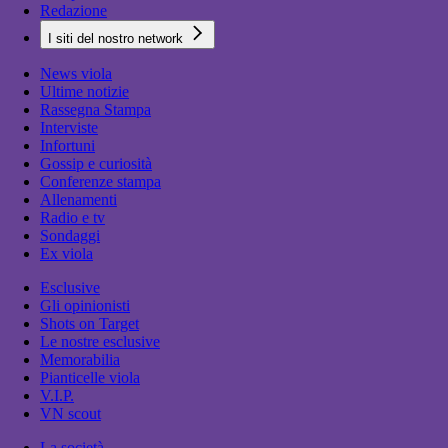
Redazione
I siti del nostro network
News viola
Ultime notizie
Rassegna Stampa
Interviste
Infortuni
Gossip e curiosità
Conferenze stampa
Allenamenti
Radio e tv
Sondaggi
Ex viola
Esclusive
Gli opinionisti
Shots on Target
Le nostre esclusive
Memorabilia
Pianticelle viola
V.I.P.
VN scout
La società