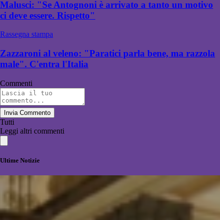
Malusci: "Se Antognoni è arrivato a tanto un motivo
ci deve essere. Rispetto"
Rassegna stampa
Zazzaroni al veleno: "Paratici parla bene, ma razzola
male". C'entra l'Italia
Commenti
Invia Commento
Tutti
Leggi altri commenti
Ultime Notizie