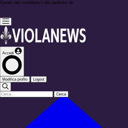
Questo sito contribuisce alla audience de
Accedi
Modifica profilo
Logout
Cerca