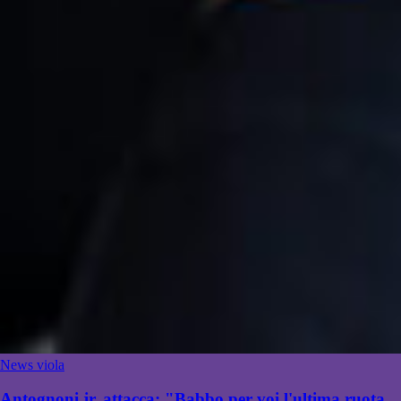
News viola
Antognoni jr. attacca: "Babbo per voi l'ultima ruota