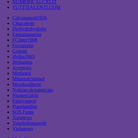
NUMERICALCIO.IT
TUTTITALENTI.COM
Calcionapoli1926
Cittaceleste
Derbyderbyderby
Fantamagazine
FCInter1908
Forzaroma
Golssip
Hellas1903
Ilmilanista
Juvenews
Mediagol
Milanistichannel
Mondoudinese
Notiziecalciomercato
Numericalcio
Padovasport
Pianetamilan
SOS Fanta
Toronews
Tuttobolognaweb
Violanews