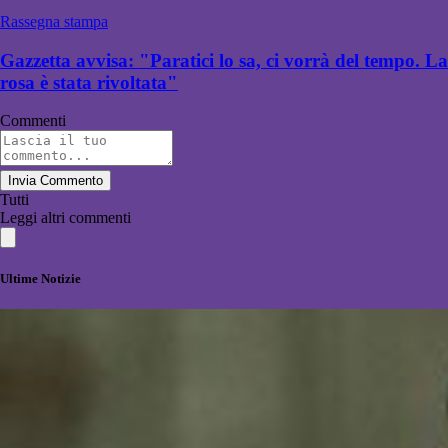
Rassegna stampa
Gazzetta avvisa: "Paratici lo sa, ci vorrà del tempo. La
rosa è stata rivoltata"
Commenti
Invia Commento
Tutti
Leggi altri commenti
Ultime Notizie