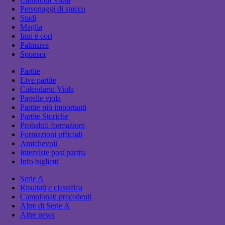
Personaggi di spicco
Stadi
Maglia
Inni e cori
Palmares
Sponsor
Partite
Live partite
Calendario Viola
Pagelle viola
Partite più importanti
Partite Storiche
Probabili formazioni
Formazioni ufficiali
Amichevoli
Interviste post partita
Info biglietti
Serie A
Risultati e classifica
Campionati precedenti
Altre di Serie A
Altre news