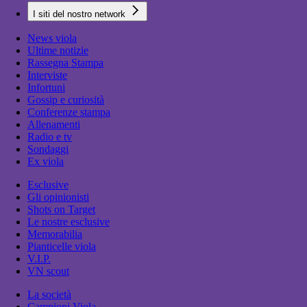
I siti del nostro network
News viola
Ultime notizie
Rassegna Stampa
Interviste
Infortuni
Gossip e curiosità
Conferenze stampa
Allenamenti
Radio e tv
Sondaggi
Ex viola
Esclusive
Gli opinionisti
Shots on Target
Le nostre esclusive
Memorabilia
Pianticelle viola
V.I.P.
VN scout
La società
Campioni Viola