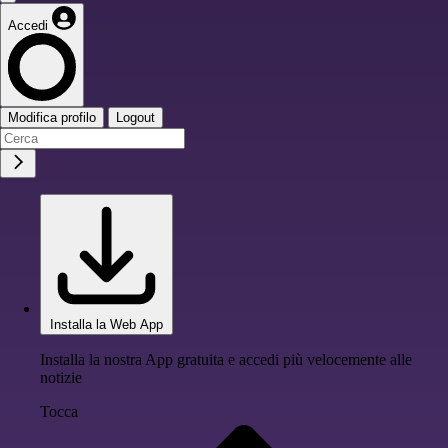
Accedi
Modifica profilo
Logout
Installa la Web App
Installa la nostra App gratuita e accedi più velocemente alle
notizie
Tocca