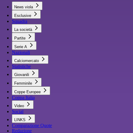
News viola
Esclusive
Squadra
La società
Partite
Serie A
Nazionali
Calciomercato
Statistiche
Giovanili
Femminile
Coppe Europee
Coppa Italia
Video
Social
LINKS
Comparazione Quote
Redazione