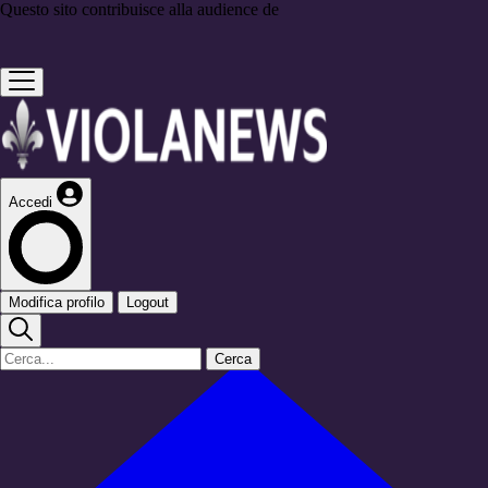
Questo sito contribuisce alla audience de
Accedi
Modifica profilo
Logout
Cerca