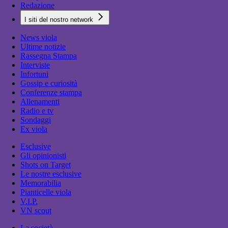
Redazione
I siti del nostro network
News viola
Ultime notizie
Rassegna Stampa
Interviste
Infortuni
Gossip e curiosità
Conferenze stampa
Allenamenti
Radio e tv
Sondaggi
Ex viola
Esclusive
Gli opinionisti
Shots on Target
Le nostre esclusive
Memorabilia
Pianticelle viola
V.I.P.
VN scout
La società