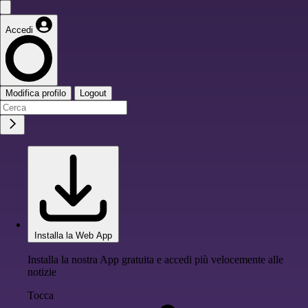
Accedi
Modifica profilo
Logout
Installa la Web App
Installa la nostra App gratuita e accedi più velocemente alle
notizie
Tocca