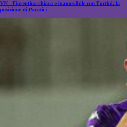
VN - Fiorentina chiara e inamovibile con Fortini: la
posizione di Paratici