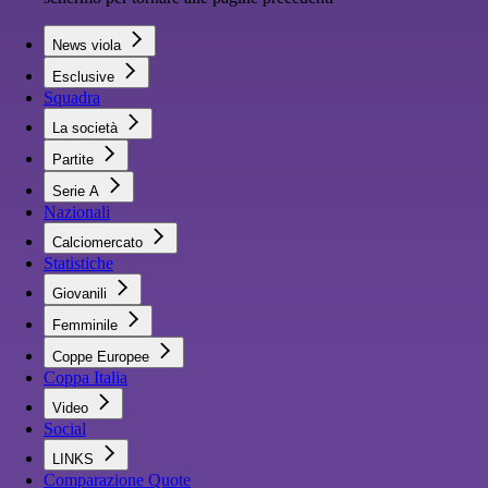
News viola
Esclusive
Squadra
La società
Partite
Serie A
Nazionali
Calciomercato
Statistiche
Giovanili
Femminile
Coppe Europee
Coppa Italia
Video
Social
LINKS
Comparazione Quote