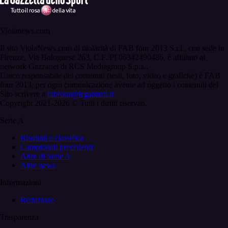
Violanews.com
Il sito ViolaNews.com di titolarità di FAB four 2013 S.r.l., con sede in
Firenze, Via Bolognese 263, C.F./PI 06342490486, è affiliato al
network Gazzanet di RCS Mediagroup S.p.a..
Unico responsabile dei contenuti (testi, foto, video e grafiche) è FAB
four 2013; per ogni comunicazione avente ad oggetto i contenuti del
Sito scrivere a
fabfour@legalmail.it
Copyright 2021-2026 © Tutti i diritti riservati.
Serie A
Risultati e classifica
Campionati precedenti
Altre di Serie A
Altre news
Informazioni
Redazione
Trasparenza