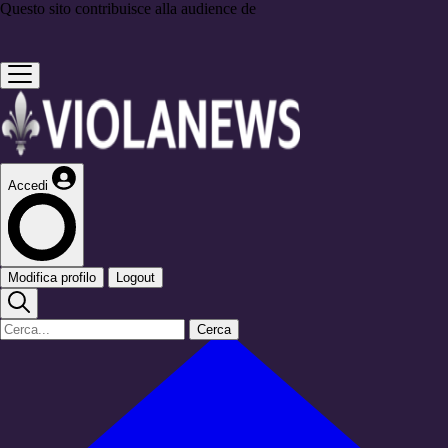
Questo sito contribuisce alla audience de
Accedi
Modifica profilo
Logout
Cerca