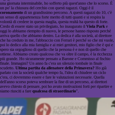
una giornata interminabile, ho sofferto più quest'anno che lo scorso. È
un po' la chiusura del cerchio con questi ragazzi. Oggi è il
coronamento
di un grandissimo percorso. A questi ragazzi do 10, c'è
un senso di appartenenza forte merito di tutti quanti e si respira la
volontà di credere in questa maglia, questa realtà ha questo di forte.
Credo di essere stato un privilegiato, ho inaugurato il
Viola Park
e
oggi lo abbiamo riempito di nuovo, le persone hanno risposto perché
arriva quello che abbiamo dentro. La dedica è alla società, al direttore
che ha creduto in me, l'abbraccio con Ferrari è perché so che mi vuole,
poi lo dedico alla mia famiglia e ai miei genitori, mio figlio che è qui e
spero sia orgoglioso di quello che la persona è e non di quello che
ottiene. Abbiamo creato qualcosa che va oltre il campo, è la ricchezza
più grande. Ho sicuramente pensato a Barone e Commisso al fischio
finale. Immagini? Un anno fa c'era un silenzio tombale in finale
scudetto.
Ultima partita da allenatore della Primavera?
Ho già
parlato con la società qualche tempo fa, l'idea di chiudere un ciclo
c'era, ci dovremmo essere e fare le valutazioni necessarie. Quella
dell'anno scorso poteva sembrare la fine di un percorso, ai direttori
avevo chiesto di pensare, poi ho avuto motivazioni forti per ripartire e
siamo riusciti a fare
qualcosa di straordinario
".