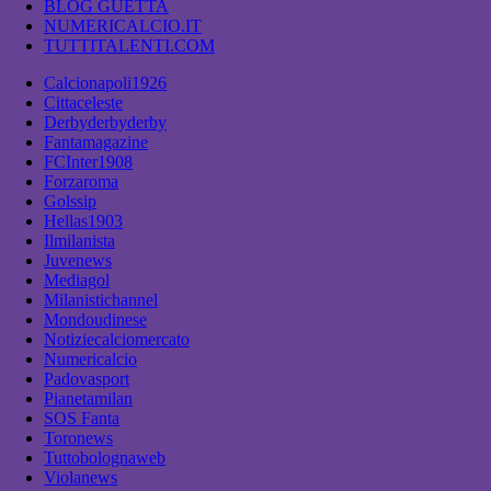
BLOG GUETTA
NUMERICALCIO.IT
TUTTITALENTI.COM
Calcionapoli1926
Cittaceleste
Derbyderbyderby
Fantamagazine
FCInter1908
Forzaroma
Golssip
Hellas1903
Ilmilanista
Juvenews
Mediagol
Milanistichannel
Mondoudinese
Notiziecalciomercato
Numericalcio
Padovasport
Pianetamilan
SOS Fanta
Toronews
Tuttobolognaweb
Violanews