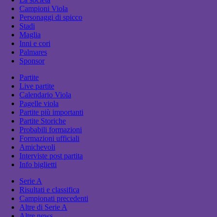
Campioni Viola
Personaggi di spicco
Stadi
Maglia
Inni e cori
Palmares
Sponsor
Partite
Live partite
Calendario Viola
Pagelle viola
Partite più importanti
Partite Storiche
Probabili formazioni
Formazioni ufficiali
Amichevoli
Interviste post partita
Info biglietti
Serie A
Risultati e classifica
Campionati precedenti
Altre di Serie A
Altre news