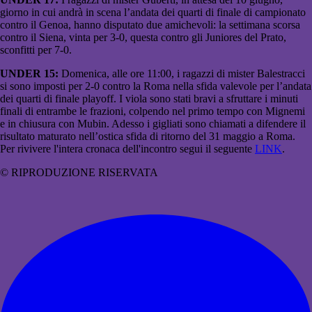
giorno in cui andrà in scena l’andata dei quarti di finale di campionato
contro il Genoa, hanno disputato due amichevoli: la settimana scorsa
contro il Siena, vinta per 3-0, questa contro gli Juniores del Prato,
sconfitti per 7-0.
UNDER 15:
Domenica, alle ore 11:00, i ragazzi di mister Balestracci
si sono imposti per 2-0 contro la Roma nella sfida valevole per l’andata
dei quarti di finale playoff. I viola sono stati bravi a sfruttare i minuti
finali di entrambe le frazioni, colpendo nel primo tempo con Mignemi
e in chiusura con Mubin. Adesso i gigliati sono chiamati a difendere il
risultato maturato nell’ostica sfida di ritorno del 31 maggio a Roma.
Per rivivere l'intera cronaca dell'incontro segui il seguente
LINK
.
© RIPRODUZIONE RISERVATA