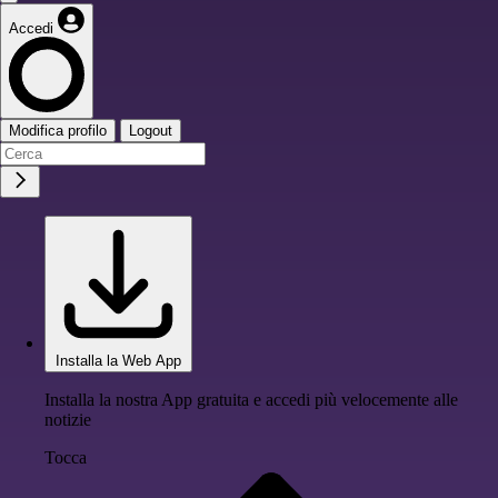
Accedi
Modifica profilo
Logout
Installa la Web App
Installa la nostra App gratuita e accedi più velocemente alle
notizie
Tocca