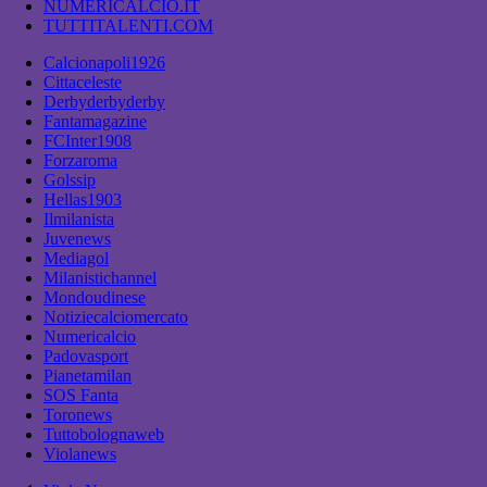
NUMERICALCIO.IT
TUTTITALENTI.COM
Calcionapoli1926
Cittaceleste
Derbyderbyderby
Fantamagazine
FCInter1908
Forzaroma
Golssip
Hellas1903
Ilmilanista
Juvenews
Mediagol
Milanistichannel
Mondoudinese
Notiziecalciomercato
Numericalcio
Padovasport
Pianetamilan
SOS Fanta
Toronews
Tuttobolognaweb
Violanews