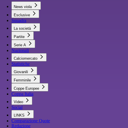
News viola
Esclusive
Squadra
La società
Partite
Serie A
Nazionali
Calciomercato
Statistiche
Giovanili
Femminile
Coppe Europee
Coppa Italia
Video
Social
LINKS
Comparazione Quote
Redazione