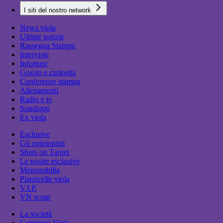
I siti del nostro network
News viola
Ultime notizie
Rassegna Stampa
Interviste
Infortuni
Gossip e curiosità
Conferenze stampa
Allenamenti
Radio e tv
Sondaggi
Ex viola
Esclusive
Gli opinionisti
Shots on Target
Le nostre esclusive
Memorabilia
Pianticelle viola
V.I.P.
VN scout
La società
Campioni Viola