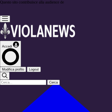
Questo sito contribuisce alla audience de
Accedi
Modifica profilo
Logout
Cerca