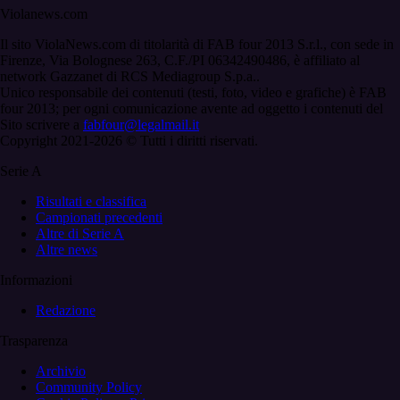
Violanews.com
Il sito ViolaNews.com di titolarità di FAB four 2013 S.r.l., con sede in
Firenze, Via Bolognese 263, C.F./PI 06342490486, è affiliato al
network Gazzanet di RCS Mediagroup S.p.a..
Unico responsabile dei contenuti (testi, foto, video e grafiche) è FAB
four 2013; per ogni comunicazione avente ad oggetto i contenuti del
Sito scrivere a
fabfour@legalmail.it
Copyright 2021-2026 © Tutti i diritti riservati.
Serie A
Risultati e classifica
Campionati precedenti
Altre di Serie A
Altre news
Informazioni
Redazione
Trasparenza
Archivio
Community Policy