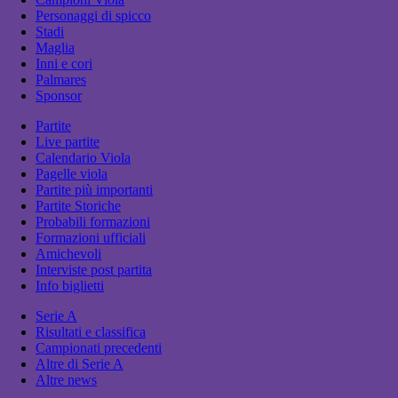
Personaggi di spicco
Stadi
Maglia
Inni e cori
Palmares
Sponsor
Partite
Live partite
Calendario Viola
Pagelle viola
Partite più importanti
Partite Storiche
Probabili formazioni
Formazioni ufficiali
Amichevoli
Interviste post partita
Info biglietti
Serie A
Risultati e classifica
Campionati precedenti
Altre di Serie A
Altre news