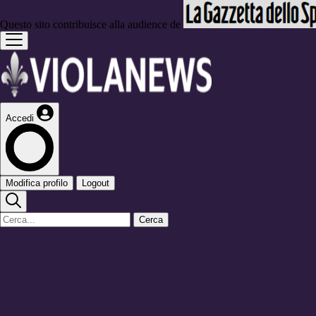
Questo sito contribuisce alla audience de
Accedi
Modifica profilo
Logout
Cerca