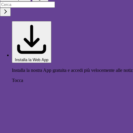
Installa la Web App
Installa la nostra App gratuita e accedi più velocemente alle notiz
Tocca