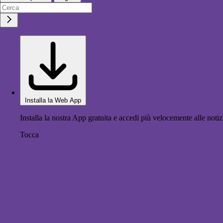
Installa la Web App
Installa la nostra App gratuita e accedi più velocemente alle notiz
Tocca