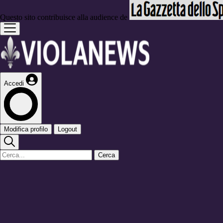
Questo sito contribuisce alla audience de
Accedi
Modifica profilo
Logout
Cerca