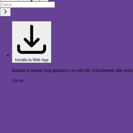
Installa la Web App
Installa la nostra App gratuita e accedi più velocemente alle notiz
Tocca