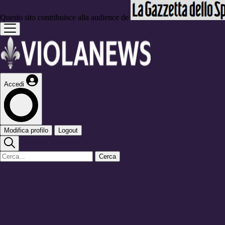
Questo sito contribuisce alla audience de
Accedi
Modifica profilo
Logout
Cerca