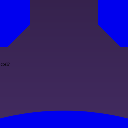
 così?