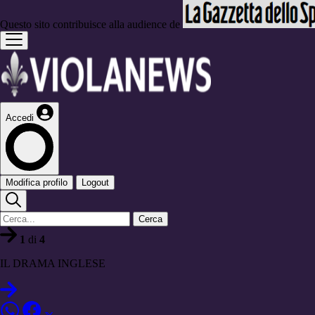
Questo sito contribuisce alla audience de
Accedi
Modifica profilo
Logout
Cerca
1
di
4
IL DRAMA INGLESE