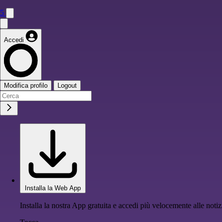
5
Accedi
Modifica profilo
Logout
Installa la Web App
Installa la nostra App gratuita e accedi più velocemente alle notiz