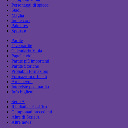
Personaggi di spicco
Stadi
Maglia
Inni e cori
Palmares
Sponsor
Partite
Live partite
Calendario Viola
Pagelle viola
Partite più importanti
Partite Storiche
Probabili formazioni
Formazioni ufficiali
Amichevoli
Interviste post partita
Info biglietti
Serie A
Risultati e classifica
Campionati precedenti
Altre di Serie A
Altre news