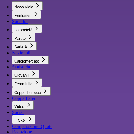
News viola
Esclusive
Squadra
La società
Partite
Serie A
Nazionali
Calciomercato
Statistiche
Giovanili
Femminile
Coppe Europee
Coppa Italia
Video
Social
LINKS
Comparazione Quote
Redazione