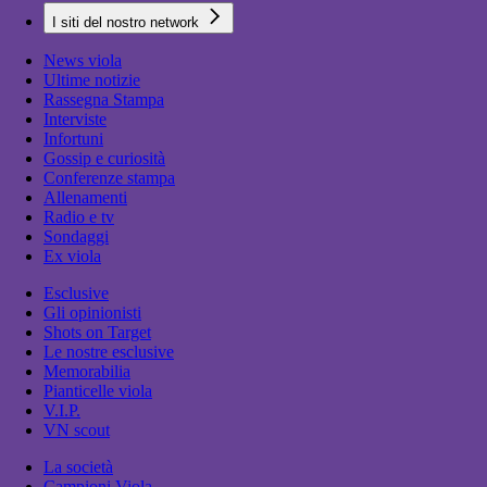
I siti del nostro network
News viola
Ultime notizie
Rassegna Stampa
Interviste
Infortuni
Gossip e curiosità
Conferenze stampa
Allenamenti
Radio e tv
Sondaggi
Ex viola
Esclusive
Gli opinionisti
Shots on Target
Le nostre esclusive
Memorabilia
Pianticelle viola
V.I.P.
VN scout
La società
Campioni Viola