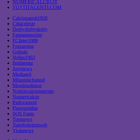
NUMERICALCIO.IT
TUTTITALENTI.COM
Calcionapoli1926
Cittaceleste
Derbyderbyderby
Fantamagazine
FCInter1908
Forzaroma
Golssip
Hellas1903
Ilmilanista
Juvenews
Mediagol
Milanistichannel
Mondoudinese
Notiziecalciomercato
Numericalcio
Padovasport
Pianetamilan
SOS Fanta
Toronews
Tuttobolognaweb
Violanews