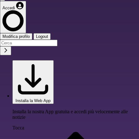
Accedi
Modifica profilo
Logout
Installa la Web App
Installa la nostra App gratuita e accedi più velocemente alle
notizie
Tocca