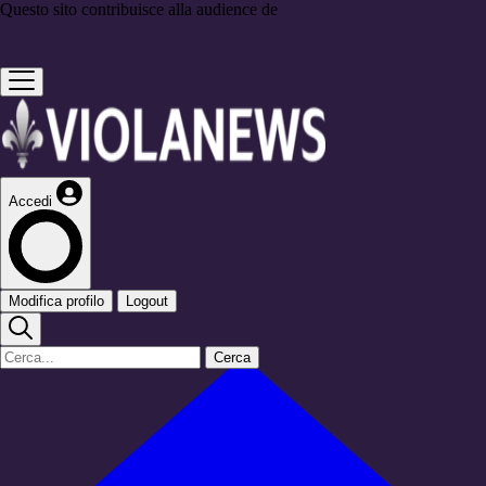
Questo sito contribuisce alla audience de
Accedi
Modifica profilo
Logout
Cerca