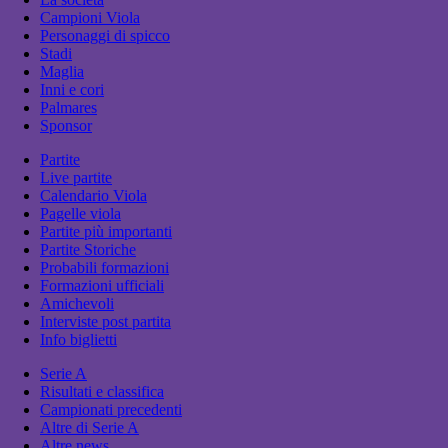
Campioni Viola
Personaggi di spicco
Stadi
Maglia
Inni e cori
Palmares
Sponsor
Partite
Live partite
Calendario Viola
Pagelle viola
Partite più importanti
Partite Storiche
Probabili formazioni
Formazioni ufficiali
Amichevoli
Interviste post partita
Info biglietti
Serie A
Risultati e classifica
Campionati precedenti
Altre di Serie A
Altre news