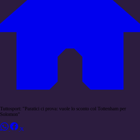
Tuttosport: "Paratici ci prova: vuole lo sconto col Tottenham per
Solomon"