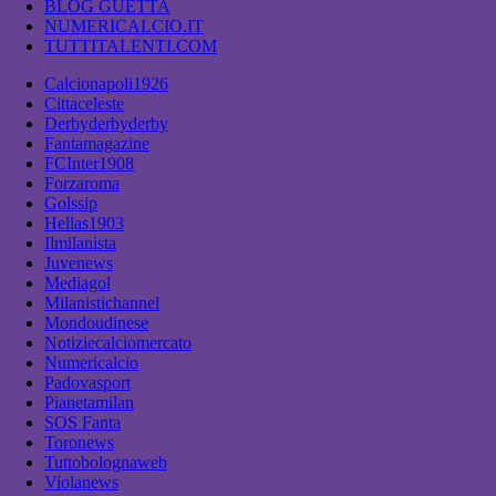
BLOG GUETTA
NUMERICALCIO.IT
TUTTITALENTI.COM
Calcionapoli1926
Cittaceleste
Derbyderbyderby
Fantamagazine
FCInter1908
Forzaroma
Golssip
Hellas1903
Ilmilanista
Juvenews
Mediagol
Milanistichannel
Mondoudinese
Notiziecalciomercato
Numericalcio
Padovasport
Pianetamilan
SOS Fanta
Toronews
Tuttobolognaweb
Violanews