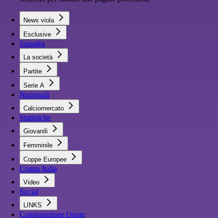
News viola
Esclusive
Squadra
La società
Partite
Serie A
Nazionali
Calciomercato
Statistiche
Giovanili
Femminile
Coppe Europee
Coppa Italia
Video
Social
LINKS
Comparazione Quote