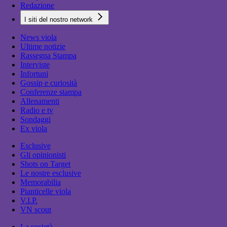
Redazione
I siti del nostro network
News viola
Ultime notizie
Rassegna Stampa
Interviste
Infortuni
Gossip e curiosità
Conferenze stampa
Allenamenti
Radio e tv
Sondaggi
Ex viola
Esclusive
Gli opinionisti
Shots on Target
Le nostre esclusive
Memorabilia
Pianticelle viola
V.I.P.
VN scout
La società