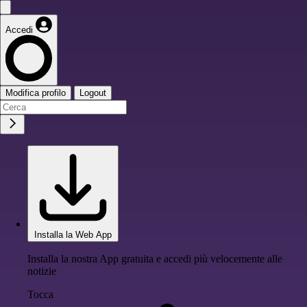
Accedi
Modifica profilo
Logout
Installa la Web App
Installa la nostra App gratuita e accedi più velocemente alle
notizie
Tocca