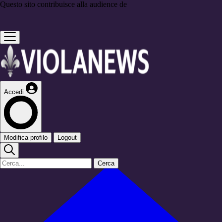
Questo sito contribuisce alla audience de
Accedi
Modifica profilo
Logout
Cerca