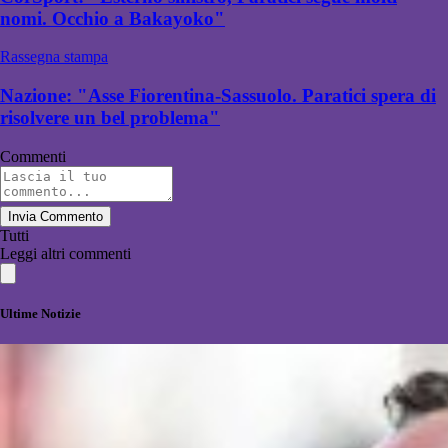
nomi. Occhio a Bakayoko"
Rassegna stampa
Nazione: "Asse Fiorentina-Sassuolo. Paratici spera di
risolvere un bel problema"
Commenti
Invia Commento
Tutti
Leggi altri commenti
Ultime Notizie