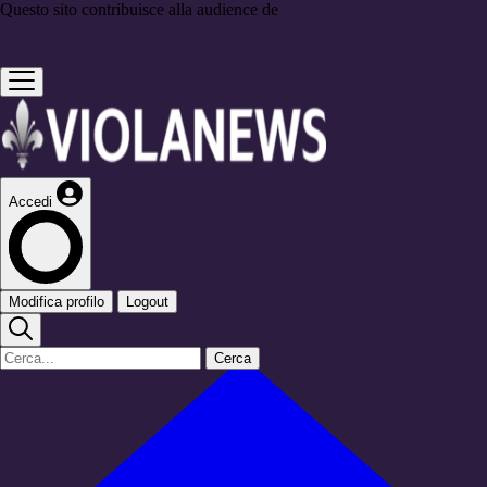
Questo sito contribuisce alla audience de
Accedi
Modifica profilo
Logout
Cerca