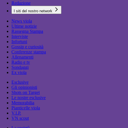
Redazione
I siti del nostro network
News viola
Ultime notizie
Rassegna Stampa
Interviste
Infortuni
Gossip e curiosità
Conferenze stampa
Allenamenti
Radio e tv
Sondaggi
Ex viola
Esclusive
Gli opinionisti
Shots on Target
Le nostre esclusive
Memorabilia
Pianticelle viola
V.I.P.
VN scout
La società