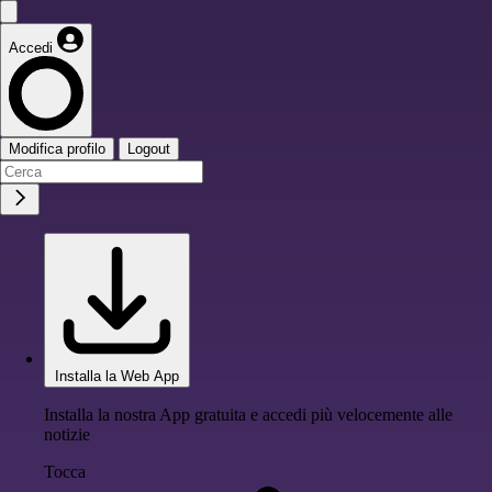
Accedi
Modifica profilo
Logout
Installa la Web App
Installa la nostra App gratuita e accedi più velocemente alle
notizie
Tocca