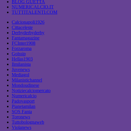
BLOG GUETTA
NUMERICALCIO.IT
TUTTITALENTI.COM
Calcionapoli1926
Cittaceleste
Derbyderbyderby
Fantamagazine
FCInter1908
Forzaroma
Golssip
Hellas1903
Ilmilanista
Juvenews
Mediagol
Milanistichannel
Mondoudinese
Notiziecalciomercato
Numericalcio
Padovasport
Pianetamilan
SOS Fanta
Toronews
Tuttobolognaweb
Violanews