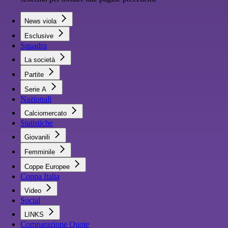
News viola
Esclusive
Squadra
La società
Partite
Serie A
Nazionali
Calciomercato
Statistiche
Giovanili
Femminile
Coppe Europee
Coppa Italia
Video
Social
LINKS
Comparazione Quote