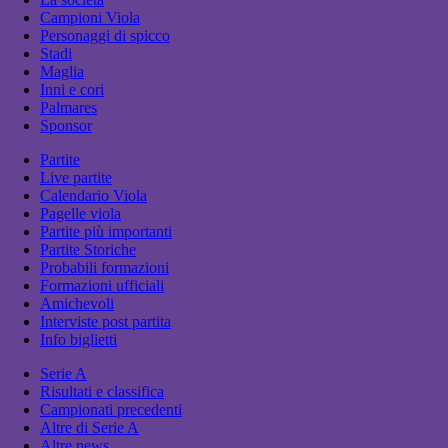
Campioni Viola
Personaggi di spicco
Stadi
Maglia
Inni e cori
Palmares
Sponsor
Partite
Live partite
Calendario Viola
Pagelle viola
Partite più importanti
Partite Storiche
Probabili formazioni
Formazioni ufficiali
Amichevoli
Interviste post partita
Info biglietti
Serie A
Risultati e classifica
Campionati precedenti
Altre di Serie A
Altre news