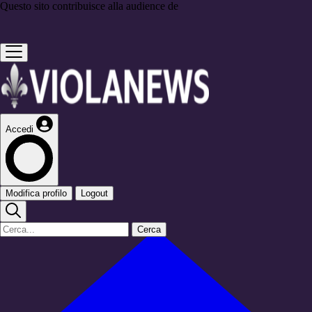
Questo sito contribuisce alla audience de
Accedi
Modifica profilo
Logout
Cerca