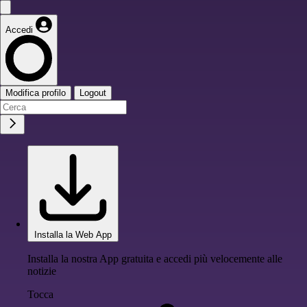
Accedi
Modifica profilo
Logout
Installa la Web App
Installa la nostra App gratuita e accedi più velocemente alle
notizie
Tocca