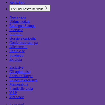
Redazione
I siti del nostro network
News viola
Ultime notizie
Rassegna Stampa
Interviste
Infortuni
Gossip e curiosità
Conferenze stampa
Allenamenti
Radio e tv
Sondaggi
Ex viola
Esclusive
Gli opinionisti
Shots on Target
Le nostre esclusive
Memorabilia
Pianticelle viola
V.I.P.
VN scout
La società