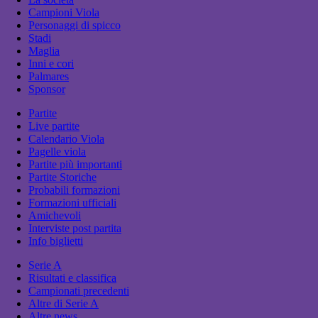
Campioni Viola
Personaggi di spicco
Stadi
Maglia
Inni e cori
Palmares
Sponsor
Partite
Live partite
Calendario Viola
Pagelle viola
Partite più importanti
Partite Storiche
Probabili formazioni
Formazioni ufficiali
Amichevoli
Interviste post partita
Info biglietti
Serie A
Risultati e classifica
Campionati precedenti
Altre di Serie A
Altre news