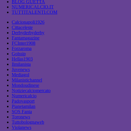
BLOG GUETTA
NUMERICALCIO.IT
TUTTITALENTI.COM
Calcionapoli1926
Cittaceleste
Derbyderbyderby
Fantamagazine
FCInter1908
Forzaroma
Golssip
Hellas1903
Ilmilanista
Juvenews
Mediagol
Milanistichannel
Mondoudinese
Notiziecalciomercato
Numericalcio
Padovasport
Pianetamilan
SOS Fanta
Toronews
Tuttobolognaweb
Violanews