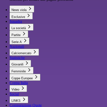
News viola
Esclusive
Squadra
La società
Partite
Serie A
Nazionali
Calciomercato
Statistiche
Giovanili
Femminile
Coppe Europee
Coppa Italia
Video
Social
LINKS
Comparazione Quote