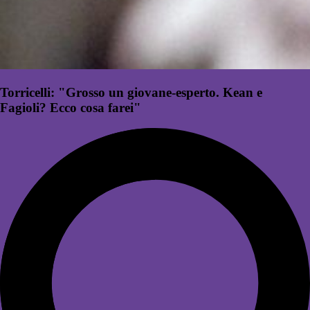
Torricelli: "Grosso un giovane-esperto. Kean e
Fagioli? Ecco cosa farei"