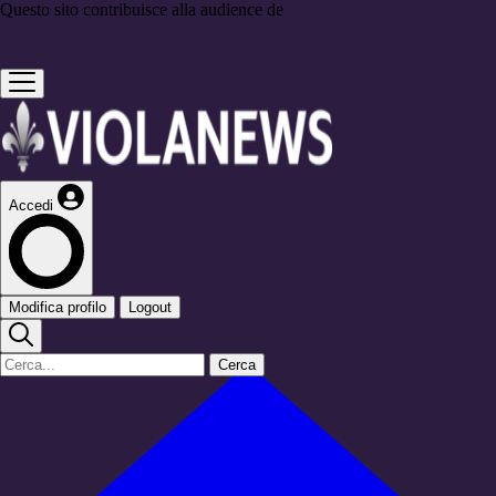
Questo sito contribuisce alla audience de
Accedi
Modifica profilo
Logout
Cerca