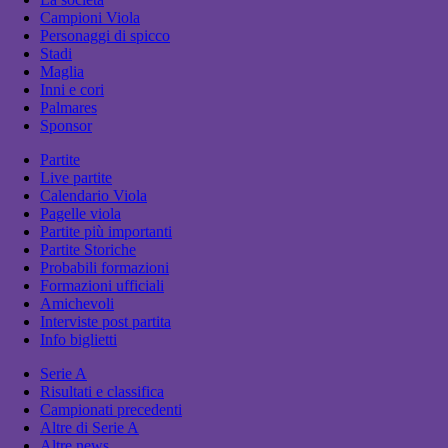
Campioni Viola
Personaggi di spicco
Stadi
Maglia
Inni e cori
Palmares
Sponsor
Partite
Live partite
Calendario Viola
Pagelle viola
Partite più importanti
Partite Storiche
Probabili formazioni
Formazioni ufficiali
Amichevoli
Interviste post partita
Info biglietti
Serie A
Risultati e classifica
Campionati precedenti
Altre di Serie A
Altre news