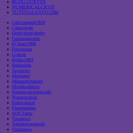
BLOG GUETTA
NUMERICALCIO.IT
TUTTITALENTI.COM
Calcionapoli1926
Cittaceleste
Derbyderbyderby
Fantamagazine
FCInter1908
Forzaroma
Golssip
Hellas1903
Ilmilanista
Juvenews
Mediagol
Milanistichannel
Mondoudinese
Notiziecalciomercato
Numericalcio
Padovasport
Pianetamilan
SOS Fanta
Toronews
Tuttobolognaweb
Violanews