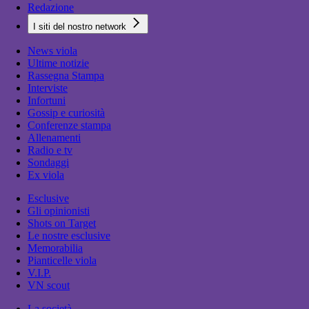
Redazione
I siti del nostro network
News viola
Ultime notizie
Rassegna Stampa
Interviste
Infortuni
Gossip e curiosità
Conferenze stampa
Allenamenti
Radio e tv
Sondaggi
Ex viola
Esclusive
Gli opinionisti
Shots on Target
Le nostre esclusive
Memorabilia
Pianticelle viola
V.I.P.
VN scout
La società