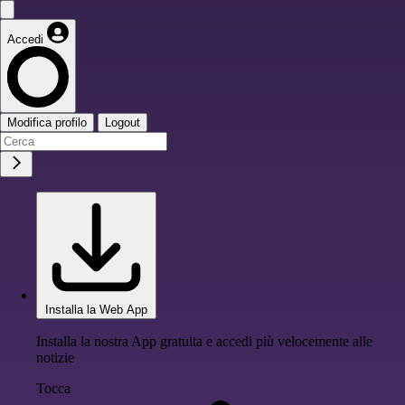
Accedi
Modifica profilo
Logout
Installa la Web App
Installa la nostra App gratuita e accedi più velocemente alle
notizie
Tocca