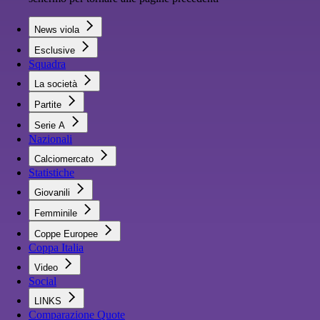
News viola
Esclusive
Squadra
La società
Partite
Serie A
Nazionali
Calciomercato
Statistiche
Giovanili
Femminile
Coppe Europee
Coppa Italia
Video
Social
LINKS
Comparazione Quote