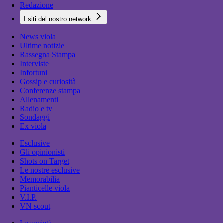
Redazione
I siti del nostro network
News viola
Ultime notizie
Rassegna Stampa
Interviste
Infortuni
Gossip e curiosità
Conferenze stampa
Allenamenti
Radio e tv
Sondaggi
Ex viola
Esclusive
Gli opinionisti
Shots on Target
Le nostre esclusive
Memorabilia
Pianticelle viola
V.I.P.
VN scout
La società