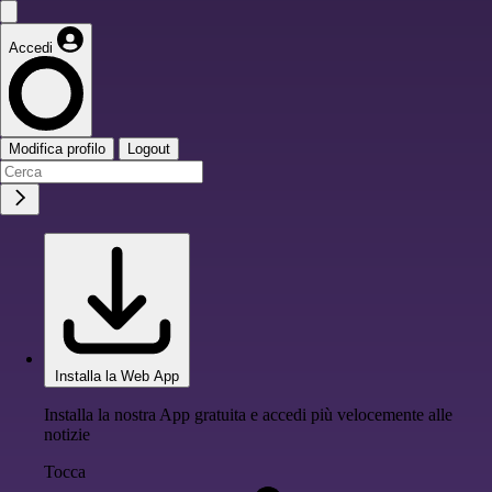
Accedi
Modifica profilo
Logout
Installa la Web App
Installa la nostra App gratuita e accedi più velocemente alle
notizie
Tocca