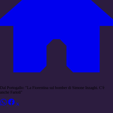
Dal Portogallo: "La Fiorentina sul bomber di Simone Inzaghi. C'è
anche Farioli"