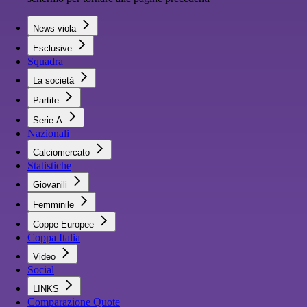
News viola
Esclusive
Squadra
La società
Partite
Serie A
Nazionali
Calciomercato
Statistiche
Giovanili
Femminile
Coppe Europee
Coppa Italia
Video
Social
LINKS
Comparazione Quote