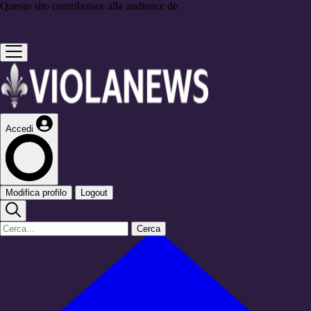
Questo sito contribuisce alla audience de
Accedi
Modifica profilo
Logout
Cerca