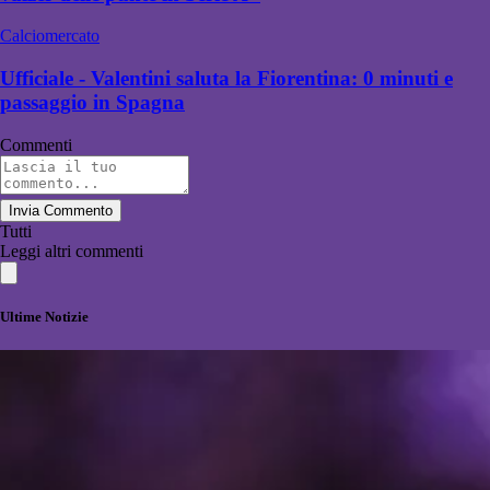
Calciomercato
Ufficiale - Valentini saluta la Fiorentina: 0 minuti e
passaggio in Spagna
Commenti
Invia Commento
Tutti
Leggi altri commenti
Ultime Notizie