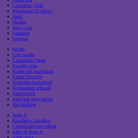
Campioni Viola
Personaggi di spicco
Stadi
Maglia
Inni e cori
Palmares
Sponsor
Partite
Live partite
Calendario Viola
Pagelle viola
Partite più importanti
Partite Storiche
Probabili formazioni
Formazioni ufficiali
Amichevoli
Interviste post partita
Info biglietti
Serie A
Risultati e classifica
Campionati precedenti
Altre di Serie A
Altre news