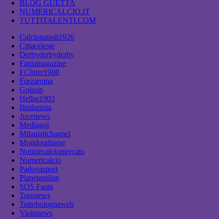
BLOG GUETTA
NUMERICALCIO.IT
TUTTITALENTI.COM
Calcionapoli1926
Cittaceleste
Derbyderbyderby
Fantamagazine
FCInter1908
Forzaroma
Golssip
Hellas1903
Ilmilanista
Juvenews
Mediagol
Milanistichannel
Mondoudinese
Notiziecalciomercato
Numericalcio
Padovasport
Pianetamilan
SOS Fanta
Toronews
Tuttobolognaweb
Violanews