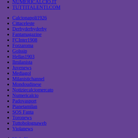
NUMERICALCIO.IT
TUTTITALENTI.COM
Calcionapoli1926
Cittaceleste
Derbyderbyderby
Fantamagazine
FCInter1908
Forzaroma
Golssip
Hellas1903
Ilmilanista
Juvenews
Mediagol
Milanistichannel
Mondoudinese
Notiziecalciomercato
Numericalcio
Padovasport
Pianetamilan
SOS Fanta
Toronews
Tuttobolognaweb
Violanews