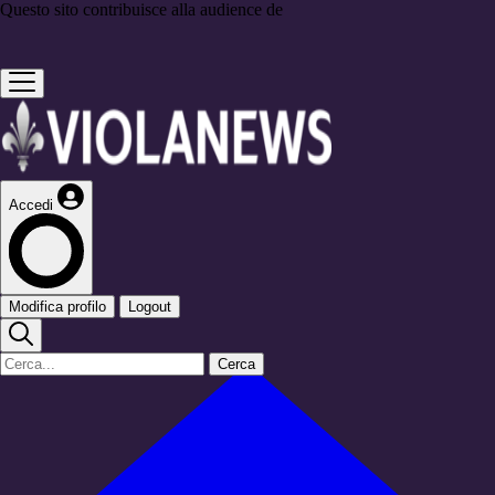
Questo sito contribuisce alla audience de
Accedi
Modifica profilo
Logout
Cerca