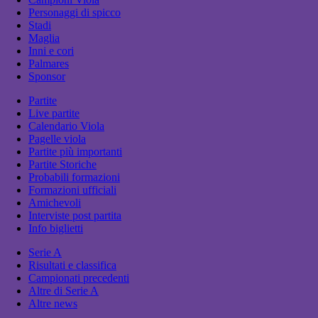
Personaggi di spicco
Stadi
Maglia
Inni e cori
Palmares
Sponsor
Partite
Live partite
Calendario Viola
Pagelle viola
Partite più importanti
Partite Storiche
Probabili formazioni
Formazioni ufficiali
Amichevoli
Interviste post partita
Info biglietti
Serie A
Risultati e classifica
Campionati precedenti
Altre di Serie A
Altre news