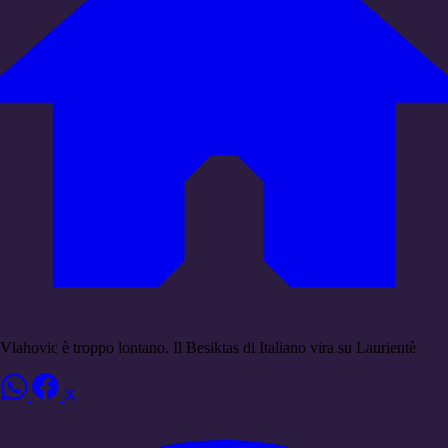
Vlahovic è troppo lontano. Il Besiktas di Italiano vira su Laurientè