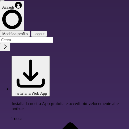
Accedi
Modifica profilo
Logout
Installa la Web App
Installa la nostra App gratuita e accedi più velocemente alle
notizie
Tocca