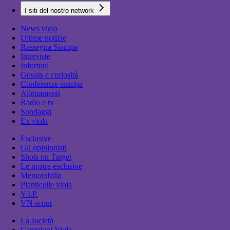
I siti del nostro network
News viola
Ultime notizie
Rassegna Stampa
Interviste
Infortuni
Gossip e curiosità
Conferenze stampa
Allenamenti
Radio e tv
Sondaggi
Ex viola
Esclusive
Gli opinionisti
Shots on Target
Le nostre esclusive
Memorabilia
Pianticelle viola
V.I.P.
VN scout
La società
Campioni Viola