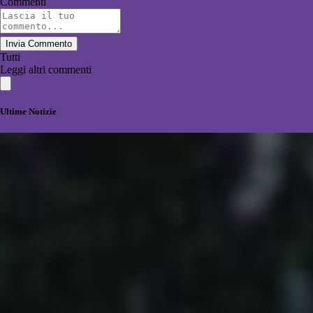
Commenti
Invia Commento
Tutti
Leggi altri commenti
Ultime Notizie