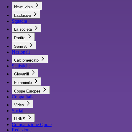
News viola
Esclusive
Squadra
La società
Partite
Serie A
Nazionali
Calciomercato
Statistiche
Giovanili
Femminile
Coppe Europee
Coppa Italia
Video
Social
LINKS
Comparazione Quote
Redazione