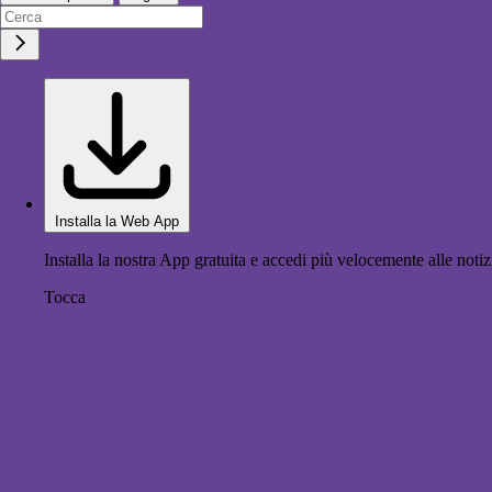
Installa la Web App
Installa la nostra App gratuita e accedi più velocemente alle notiz
Tocca