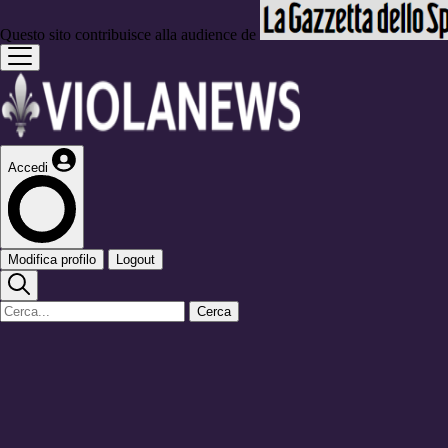
Questo sito contribuisce alla audience de
Accedi
Modifica profilo
Logout
Cerca