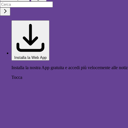
Installa la Web App
Installa la nostra App gratuita e accedi più velocemente alle notiz
Tocca