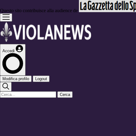
Questo sito contribuisce alla audience de
Accedi
Modifica profilo
Logout
Cerca