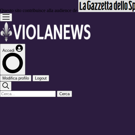
Questo sito contribuisce alla audience de
Accedi
Modifica profilo
Logout
Cerca