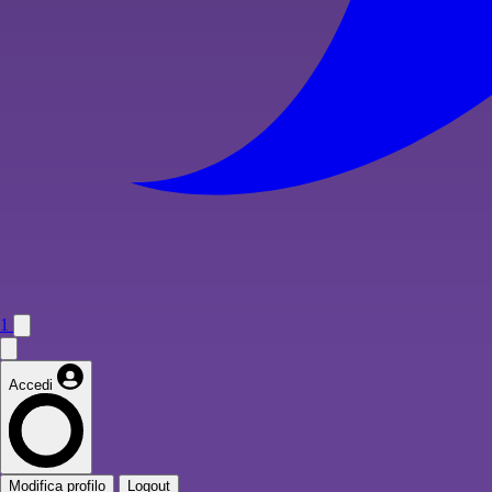
1
Accedi
Modifica profilo
Logout