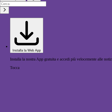
Installa la Web App
Installa la nostra App gratuita e accedi più velocemente alle notiz
Tocca