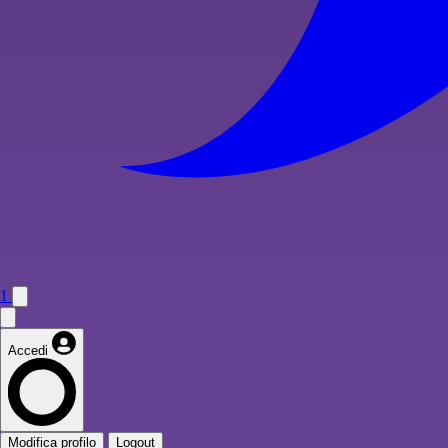
1
Accedi
Modifica profilo
Logout