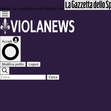
Questo sito contribuisce alla audience de
Accedi
Modifica profilo
Logout
Cerca