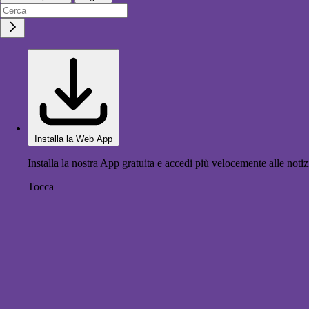
Installa la Web App
Installa la nostra App gratuita e accedi più velocemente alle notiz
Tocca